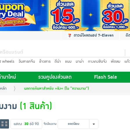
ดาวน์โหลดแอป 7-Eleven
ติ
t wheels
วันสารทจีน
ข้าวสาร
ดีน่า
ขนม
มาม่า
กางเกงชินจัง
พัดลม
แก้
้ามาใหม่
รวมคูปองส่วนลด
Flash Sale
หลัก
ผลการค้นหาสำหรับ »ขิง« (ใน "ความงาม")
มงาม
(1 สินค้า)
แสดง
30
60
90
จัดเรียงตาม
ยอดนิยม