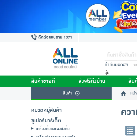
ติดต่อสอบถาม 1371
คำค้นยอดฮิต
ho
นุ่ม
สินค้าขายดี
ส่งฟรีถึงบ้าน
สินค
สินค้า
หน้า
ควา
หมวดหมู่สินค้า
ซูเปอร์มาร์เก็ต
เครื่องดื่มและผงชงดื่ม