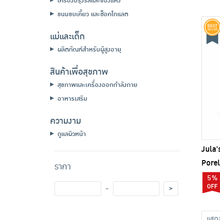
เครื่องปรุงรสและของแห้ง
ขนมขบเคี้ยว และช็อคโกแลต
แม่และเด็ก
ผลิตภัณฑ์สำหรับผู้สูงอายุ
สินค้าเพื่อสุขภาพ
สุขภาพและเครื่องออกกำลังกาย
อาหารเสริม
ความงาม
ดูแลผิวหน้า
Jula'
Porel
ราคา
(แพ็ก 
5%
-
>
แส