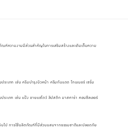
ตภัณฑ์ความงามมีส่วนสำคัญในการเสริมสร้างและเติมเต็มความ
ยประเภท เช่น ครีมบำรุงผิวหน้า ครีมกันแดด โทนเนอร์ เซรั่ม
ายประเภท เช่น แป้ง อายแชโดว์ ลิปสติก มาสคาร่า คอนซีลเลอร์
กินไป การใช้ผลิตภัณฑ์ที่มีส่วนผสมจากธรรมชาติและปลอดภัย