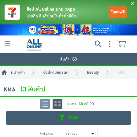
ช้อป All Online ผ่าน 7App
โหลดฟรี
โปรเด็ด สินค้าโดนใจ ห้างใกล้บ้าน
Toggle
navigation
สินค้า
หน้าหลัก
ช้อปตามแบรนด์
Beauty
KMA
(3 สินค้า)
KMA
แสดง
30
60
90
ย้อนกลับ
ย้อนกลับ
ย้อนกลับ
ย้อนกลับ
ย้อนกลับ
ย้อนกลับ
ย้อนกลับ
ย้อนกลับ
ย้อนกลับ
ย้อนกลับ
ย้อนกลับ
Filter
เครื่องดื่มและผงชงดื่ม
มือถือ
พระเครื่อง test pop
จัดเรียงตาม
ยอดนิยม