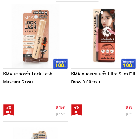
เครื่องปรุงรสและของแห้ง
ขนมขบเคี้ยว และช็อคโกแลต
อาหารสด ผัก ผลไม้และเบเกอรี่
KMA มาสคาร่า Lock Lash
KMA ดินสอเขียนคิ้ว Ultra Slim Fill
Mascara 5 กรัม
Brow 0.08 กรัม
6%
฿ 159
4%
฿ 95
฿ 169
฿ 99