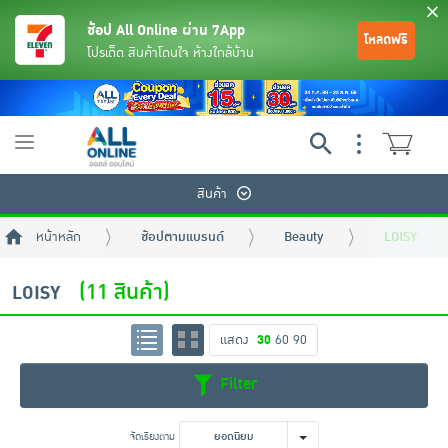
ช้อป All Online ผ่าน 7App
โหลดฟรี
โปรเด็ด สินค้าโดนใจ ห้างใกล้บ้าน
Toggle
navigation
สินค้า
หน้าหลัก
ช้อปตามแบรนด์
Beauty
LOISY
(11 สินค้า)
LOISY
แสดง
30
60
90
ย้อนกลับ
ย้อนกลับ
ย้อนกลับ
ย้อนกลับ
ย้อนกลับ
ย้อนกลับ
ย้อนกลับ
ย้อนกลับ
ย้อนกลับ
ย้อนกลับ
ย้อนกลับ
Filter
เครื่องดื่มและผงชงดื่ม
มือถือ
พระเครื่อง test pop
จัดเรียงตาม
ยอดนิยม