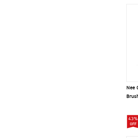
Nee C
Brush
(Rabbi
43%