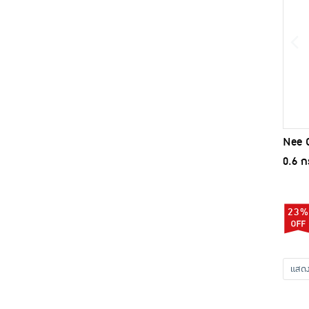
Nee C
0.6 ก
23%
แส