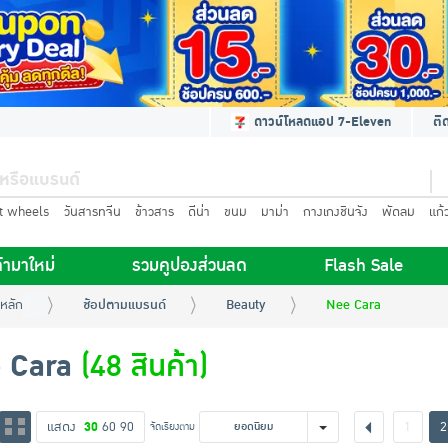
ดาวน์โหลดแอป 7-Eleven
ติ
t wheels
วันสารทจีน
ข้าวสาร
ดีน่า
ขนม
มาม่า
กางเกงชินจัง
พัดลม
แก้
้ามาใหม่
รวมคูปองส่วนลด
Flash Sale
หลัก
ช้อปตามแบรนด์
Beauty
Nee Cara
 Cara
(48 สินค้า)
แสดง
30
60
90
1
2
จัดเรียงตาม
ยอดนิยม