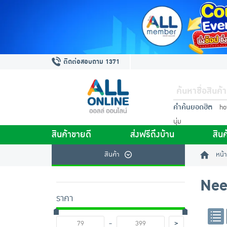
ติดต่อสอบถาม 1371
คำค้นยอดฮิต
ho
นุ่ม
สินค้าขายดี
ส่งฟรีถึงบ้าน
สินค
สินค้า
หน้า
Nee
ราคา
-
>