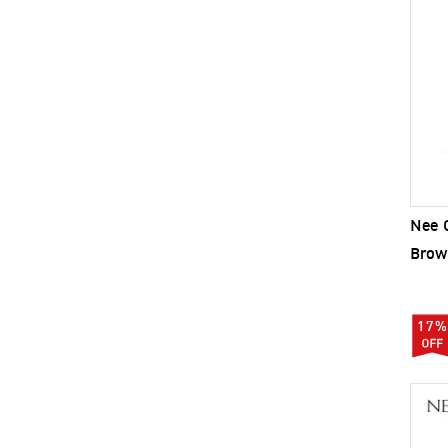
Nee C
Brow 
17%