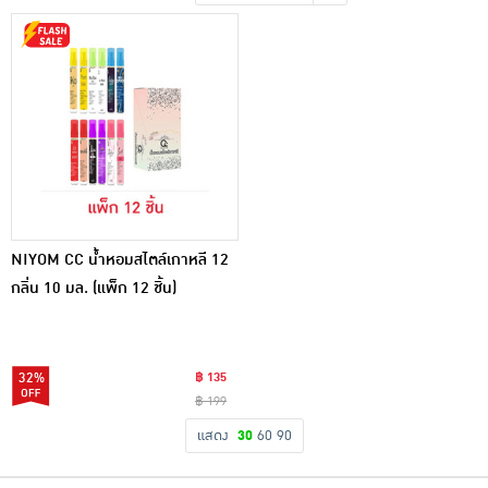
เครื่องปรุงรสและของแห้ง
ขนมขบเคี้ยว และช็อคโกแลต
อาหารสด ผัก ผลไม้และเบเกอรี่
NIYOM CC น้ำหอมสไตล์เกาหลี 12
กลิ่น 10 มล. (แพ็ก 12 ชิ้น)
32%
฿ 135
฿ 199
แสดง
30
60
90