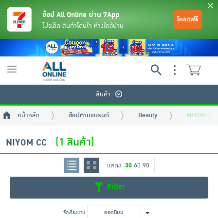
ช้อป All Online ผ่าน 7App
โหลดฟรี
โปรเด็ด สินค้าโดนใจ ห้างใกล้บ้าน
Toggle
navigation
สินค้า
หน้าหลัก
ช้อปตามแบรนด์
Beauty
NIYOM CC
(1 สินค้า)
NIYOM CC
แสดง
30
60
90
ย้อนกลับ
ย้อนกลับ
ย้อนกลับ
ย้อนกลับ
ย้อนกลับ
ย้อนกลับ
ย้อนกลับ
ย้อนกลับ
ย้อนกลับ
ย้อนกลับ
ย้อนกลับ
Filter
เครื่องดื่มและผงชงดื่ม
มือถือ
พระเครื่อง test pop
จัดเรียงตาม
ยอดนิยม