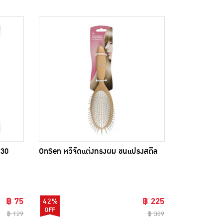
 30
OnSen หวีจัดแต่งทรงผม ขนแปรงสตีล
฿ 75
฿ 225
42%
฿ 129
฿ 389