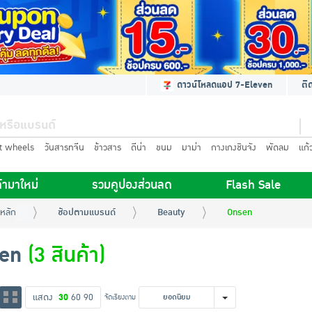
ดาวน์โหลดแอป 7-Eleven
ติ
t wheels
วันสารทจีน
ข้าวสาร
ดีน่า
ขนม
มาม่า
กางเกงชินจัง
พัดลม
แก้
้ามาใหม่
รวมคูปองส่วนลด
Flash Sale
หลัก
ช้อปตามแบรนด์
Beauty
Onsen
en
(3 สินค้า)
แสดง
30
60
90
จัดเรียงตาม
ยอดนิยม