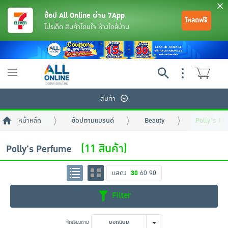
ช้อป All Online ผ่าน 7App
โหลดฟรี
โปรเด็ด สินค้าโดนใจ ห้างใกล้บ้าน
Toggle
navigation
สินค้า
หน้าหลัก
ช้อปตามแบรนด์
Beauty
Polly’s Pe
(11 สินค้า)
Polly’s Perfume
แสดง
30
60
90
ย้อนกลับ
ย้อนกลับ
ย้อนกลับ
ย้อนกลับ
ย้อนกลับ
ย้อนกลับ
ย้อนกลับ
ย้อนกลับ
ย้อนกลับ
ย้อนกลับ
ย้อนกลับ
Filter
เครื่องดื่มและผงชงดื่ม
มือถือ
พระเครื่อง test pop
จัดเรียงตาม
ยอดนิยม