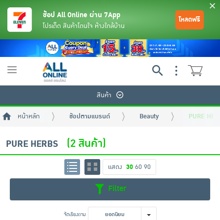
ช้อป All Online ผ่าน 7App
โหลดฟรี
โปรเด็ด สินค้าโดนใจ ห้างใกล้บ้าน
Toggle
navigation
สินค้า
หน้าหลัก
ช้อปตามแบรนด์
Beauty
PURE HER
(2 สินค้า)
PURE HERBS
แสดง
30
60
90
ย้อนกลับ
ย้อนกลับ
ย้อนกลับ
ย้อนกลับ
ย้อนกลับ
ย้อนกลับ
ย้อนกลับ
ย้อนกลับ
ย้อนกลับ
ย้อนกลับ
ย้อนกลับ
Filter
เครื่องดื่มและผงชงดื่ม
มือถือ
พระเครื่อง test pop
จัดเรียงตาม
ยอดนิยม