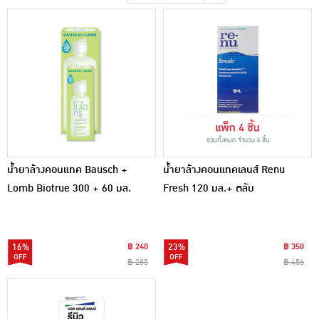
เครื่องปรุงรสและของแห้ง
ขนมขบเคี้ยว และช็อคโกแลต
อาหารสด ผัก ผลไม้และเบเกอรี่
น้ำยาล้างคอนแทค Bausch +
น้ำยาล้างคอนแทคเลนส์ Renu
Lomb Biotrue 300 + 60 มล.
Fresh 120 มล.+ ตลับ
16%
฿ 240
23%
฿ 350
฿ 285
฿ 456