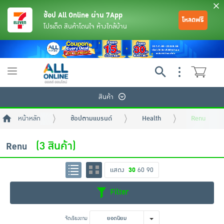
ช้อป All Online ผ่าน 7App
โหลดฟรี
โปรเด็ด สินค้าโดนใจ ห้างใกล้บ้าน
Toggle
navigation
สินค้า
หน้าหลัก
ช้อปตามแบรนด์
Health
Renu
(3 สินค้า)
Renu
แสดง
30
60
90
ย้อนกลับ
ย้อนกลับ
ย้อนกลับ
ย้อนกลับ
ย้อนกลับ
ย้อนกลับ
ย้อนกลับ
ย้อนกลับ
ย้อนกลับ
ย้อนกลับ
ย้อนกลับ
Filter
เครื่องดื่มและผงชงดื่ม
มือถือ
พระเครื่อง test pop
จัดเรียงตาม
ยอดนิยม