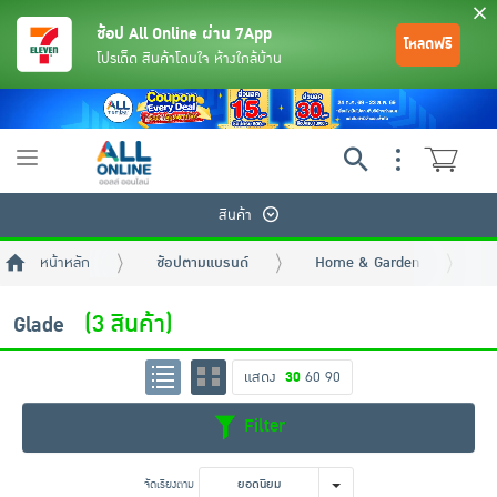
ช้อป All Online ผ่าน 7App
โหลดฟรี
โปรเด็ด สินค้าโดนใจ ห้างใกล้บ้าน
Toggle
navigation
สินค้า
หน้าหลัก
ช้อปตามแบรนด์
Home & Garden
G
(3 สินค้า)
Glade
แสดง
30
60
90
ย้อนกลับ
ย้อนกลับ
ย้อนกลับ
ย้อนกลับ
ย้อนกลับ
ย้อนกลับ
ย้อนกลับ
ย้อนกลับ
ย้อนกลับ
ย้อนกลับ
ย้อนกลับ
Filter
เครื่องดื่มและผงชงดื่ม
มือถือ
พระเครื่อง test pop
จัดเรียงตาม
ยอดนิยม