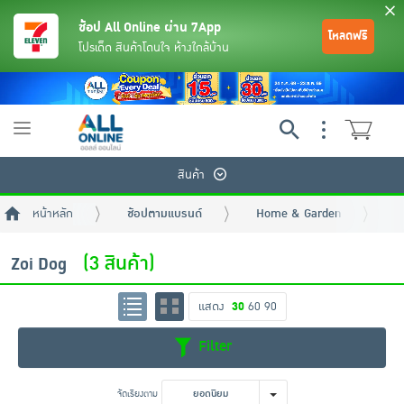
ช้อป All Online ผ่าน 7App
โหลดฟรี
โปรเด็ด สินค้าโดนใจ ห้างใกล้บ้าน
Toggle
navigation
สินค้า
หน้าหลัก
ช้อปตามแบรนด์
Home & Garden
Z
(3 สินค้า)
Zoi Dog
แสดง
30
60
90
ย้อนกลับ
ย้อนกลับ
ย้อนกลับ
ย้อนกลับ
ย้อนกลับ
ย้อนกลับ
ย้อนกลับ
ย้อนกลับ
ย้อนกลับ
ย้อนกลับ
ย้อนกลับ
Filter
เครื่องดื่มและผงชงดื่ม
มือถือ
พระเครื่อง test pop
จัดเรียงตาม
ยอดนิยม