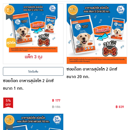
เครื่องปรุงรสและของแห้ง
ขนมขบเคี้ยว และช็อคโกแลต
อาหารสด ผัก ผลไม้และเบเกอรี่
ซอยด๊อก อาหารสุนัขโต 2 มิกซ์
โปรโมชั่น
ขนาด 20 กก.
ซอยด๊อก อาหารสุนัขโต 2 มิกซ์
ขนาด 1 กก.
5%
฿ 177
฿ 186
฿ 839