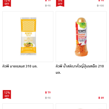
12%
฿ 79
5%
฿ 95
฿ 90
฿ 100
คิวพี มายองเนส 310 มล.
คิวพี น้ำสลัดงาคั่วญี่ปุ่นรสเผ็ด 210
มล.
12%
฿ 79
฿ 90
฿ 89