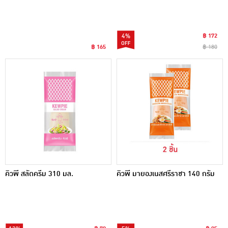
4%
฿ 172
฿ 165
฿ 180
คิวพี สลัดครีม 310 มล.
คิวพี มายองเนสศรีราชา 140 กรัม