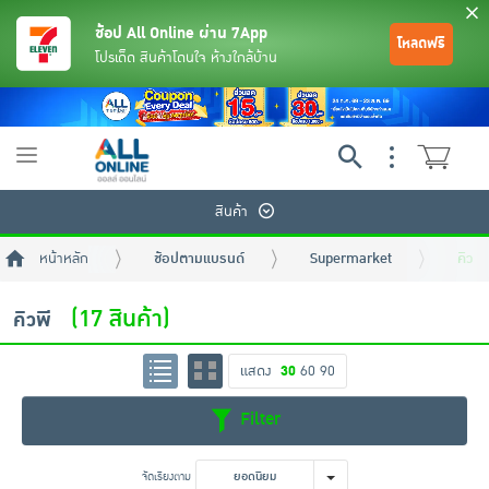
ช้อป All Online ผ่าน 7App
โหลดฟรี
โปรเด็ด สินค้าโดนใจ ห้างใกล้บ้าน
Toggle
navigation
สินค้า
หน้าหลัก
ช้อปตามแบรนด์
Supermarket
คิวพี
(17 สินค้า)
คิวพี
แสดง
30
60
90
ย้อนกลับ
ย้อนกลับ
ย้อนกลับ
ย้อนกลับ
ย้อนกลับ
ย้อนกลับ
ย้อนกลับ
ย้อนกลับ
ย้อนกลับ
ย้อนกลับ
ย้อนกลับ
Filter
เครื่องดื่มและผงชงดื่ม
มือถือ
พระเครื่อง test pop
จัดเรียงตาม
ยอดนิยม