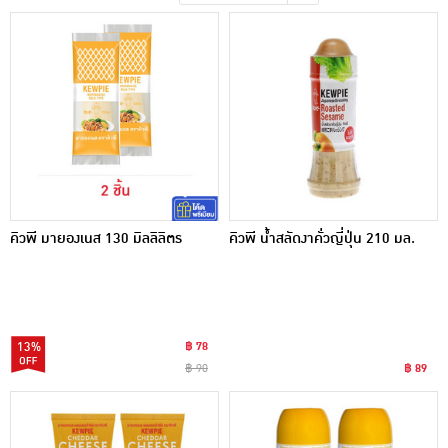
เครื่องปรุงรสและของแห้ง
ขนมขบเคี้ยว และช็อคโกแลต
อาหารสด ผัก ผลไม้และเบเกอรี่
คิวพี มายองเนส 130 มิลลิลิตร
คิวพี น้ำสลัดงาคั่วญี่ปุ่น 210 มล.
13%
฿ 78
฿ 90
฿ 89