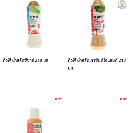
คิวพี น้ำสลัดซีซาร์ 210 มล.
คิวพี น้ำสลัดเทาซันด์ไอแลนด์ 210
มล.
฿ 99
฿ 89