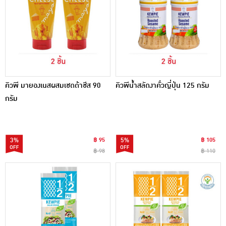
คิวพี มายองเนสผสมเชดด้าชีส 90
คิวพีน้ำสลัดงาคั่วญี่ปุ่น 125 กรัม
กรัม
3%
฿ 95
5%
฿ 105
฿ 98
฿ 110