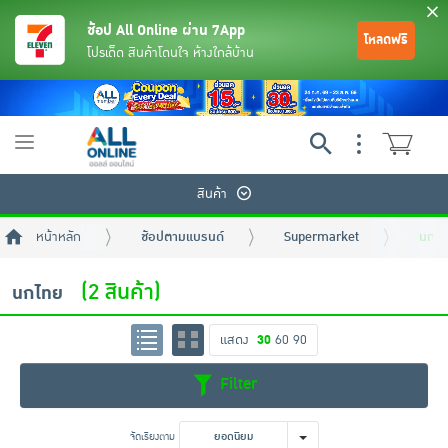
ช้อป All Online ผ่าน 7App
โหลดฟรี
โปรเด็ด สินค้าโดนใจ ห้างใกล้บ้าน
Toggle
navigation
สินค้า
หน้าหลัก
ช้อปตามแบรนด์
Supermarket
นกไท
(2 สินค้า)
นกไทย
แสดง
30
60
90
ย้อนกลับ
ย้อนกลับ
ย้อนกลับ
ย้อนกลับ
ย้อนกลับ
ย้อนกลับ
ย้อนกลับ
ย้อนกลับ
ย้อนกลับ
ย้อนกลับ
ย้อนกลับ
Filter
เครื่องดื่มและผงชงดื่ม
มือถือ
พระเครื่อง test pop
จัดเรียงตาม
ยอดนิยม