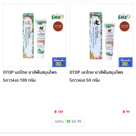
เครื่องปรุงรสและของแห้ง
ขนมขบเคี้ยว และช็อคโกแลต
อาหารสด ผัก ผลไม้และเบเกอรี่
OTOP นกไทย ยาสีฟันสมุนไพร
OTOP นกไทย ยาสีฟันสมุนไพร
5ดาว4เอ 100 กรัม
5ดาว4เอ 50 กรัม
฿ 189
฿ 99
แสดง
30
60
90