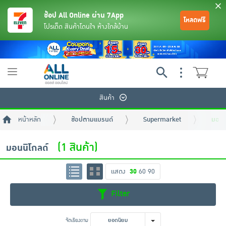
ช้อป All Online ผ่าน 7App
โหลดฟรี
โปรเด็ด สินค้าโดนใจ ห้างใกล้บ้าน
Toggle
navigation
สินค้า
หน้าหลัก
ช้อปตามแบรนด์
Supermarket
มอนน
(1 สินค้า)
มอนนิโกลด์
แสดง
30
60
90
ย้อนกลับ
ย้อนกลับ
ย้อนกลับ
ย้อนกลับ
ย้อนกลับ
ย้อนกลับ
ย้อนกลับ
ย้อนกลับ
ย้อนกลับ
ย้อนกลับ
ย้อนกลับ
Filter
เครื่องดื่มและผงชงดื่ม
มือถือ
พระเครื่อง test pop
จัดเรียงตาม
ยอดนิยม