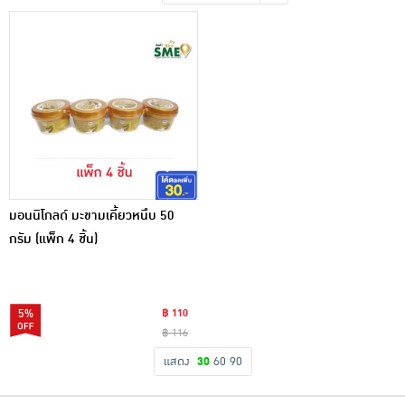
เครื่องปรุงรสและของแห้ง
ขนมขบเคี้ยว และช็อคโกแลต
อาหารสด ผัก ผลไม้และเบเกอรี่
มอนนิโกลด์ มะขามเคี้ยวหนึบ 50
กรัม (แพ็ก 4 ชิ้น)
5%
฿ 110
฿ 116
แสดง
30
60
90