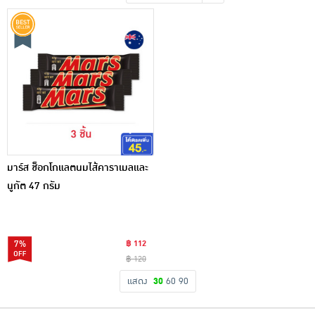
เครื่องปรุงรสและของแห้ง
ขนมขบเคี้ยว และช็อคโกแลต
อาหารสด ผัก ผลไม้และเบเกอรี่
มาร์ส ช็อกโกแลตนมไส้คาราเมลและ
นูกัต 47 กรัม
7%
฿ 112
฿ 120
แสดง
30
60
90