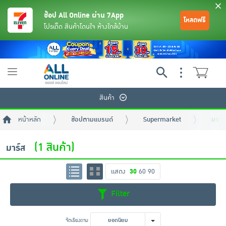
ช้อป All Online ผ่าน 7App
โหลดฟรี
โปรเด็ด สินค้าโดนใจ ห้างใกล้บ้าน
Toggle
navigation
สินค้า
หน้าหลัก
ช้อปตามแบรนด์
Supermarket
มาร์ส
(1 สินค้า)
มาร์ส
แสดง
30
60
90
ย้อนกลับ
ย้อนกลับ
ย้อนกลับ
ย้อนกลับ
ย้อนกลับ
ย้อนกลับ
ย้อนกลับ
ย้อนกลับ
ย้อนกลับ
ย้อนกลับ
ย้อนกลับ
Filter
เครื่องดื่มและผงชงดื่ม
มือถือ
พระเครื่อง test pop
จัดเรียงตาม
ยอดนิยม