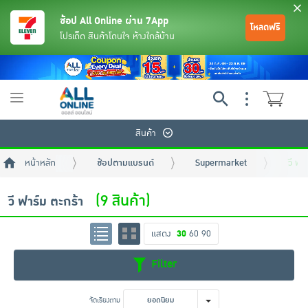
ช้อป All Online ผ่าน 7App
โหลดฟรี
โปรเด็ด สินค้าโดนใจ ห้างใกล้บ้าน
Toggle
navigation
สินค้า
หน้าหลัก
ช้อปตามแบรนด์
Supermarket
วี ฟา
(9 สินค้า)
วี ฟาร์ม ตะกร้า
แสดง
30
60
90
ย้อนกลับ
ย้อนกลับ
ย้อนกลับ
ย้อนกลับ
ย้อนกลับ
ย้อนกลับ
ย้อนกลับ
ย้อนกลับ
ย้อนกลับ
ย้อนกลับ
ย้อนกลับ
Filter
เครื่องดื่มและผงชงดื่ม
มือถือ
พระเครื่อง test pop
จัดเรียงตาม
ยอดนิยม