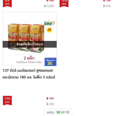
8%
฿ 950
10%
฿ 154
฿ 1,032
฿ 172
ขออภัยสินค้าหมด
137 ดีกรี นมอัลมอนด์ สูตรแครอท
และผักรวม 180 มล. (แพ็ก 3 กล่อง)
10%
฿ 154
฿ 172
แสดง
30
60
90