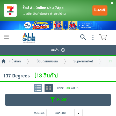
ช้อป All Online ผ่าน 7App
โหลดฟรี
โปรเด็ด สินค้าโดนใจ ห้างใกล้บ้าน
Toggle
navigation
สินค้า
หน้าหลัก
ช้อปตามแบรนด์
Supermarket
137 
(13 สินค้า)
137 Degrees
แสดง
30
60
90
ย้อนกลับ
ย้อนกลับ
ย้อนกลับ
ย้อนกลับ
ย้อนกลับ
ย้อนกลับ
ย้อนกลับ
ย้อนกลับ
ย้อนกลับ
ย้อนกลับ
ย้อนกลับ
Filter
เครื่องดื่มและผงชงดื่ม
มือถือ
พระเครื่อง test pop
จัดเรียงตาม
ยอดนิยม