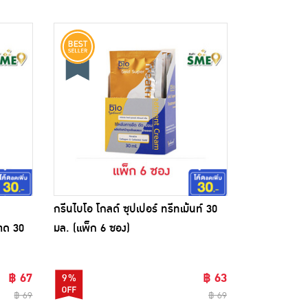
กรีนไบโอ โกลด์ ซุปเปอร์ ทรีทเม้นท์ 30
นาด 30
มล. (แพ็ก 6 ซอง)
฿ 67
฿ 63
9%
฿ 69
฿ 69