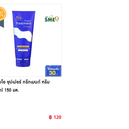
บโอ ซุปเปอร์ ทรีทเมนต์ ครีม
) 150 มล.
฿ 120