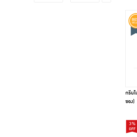
กรีนไ
ซอง)
3%