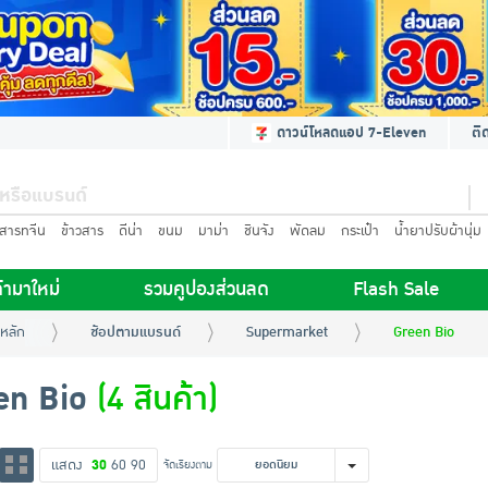
ดาวน์โหลดแอป 7-Eleven
ติ
นสารทจีน
ข้าวสาร
ดีน่า
ขนม
มาม่า
ชินจัง
พัดลม
กระเป๋า
น้ำยาปรับผ้านุ่ม
้ามาใหม่
รวมคูปองส่วนลด
Flash Sale
หลัก
ช้อปตามแบรนด์
Supermarket
Green Bio
en Bio
(4 สินค้า)
แสดง
30
60
90
จัดเรียงตาม
ยอดนิยม