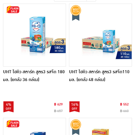
เครื่องปรุงรสและของแห้ง
ขนมขบเคี้ยว และช็อคโกแลต
อาหารสด ผัก ผลไม้และเบเกอรี่
UHT ไฮคิว สตาร์ท สูตร3 รสจืด 180
UHT ไฮคิว สตาร์ท สูตร3 รสจืด110
มล. (ยกลัง 36 กล่อง)
มล. (ยกลัง 48 กล่อง)
4%
฿ 629
16%
฿ 552
฿ 657
฿ 660