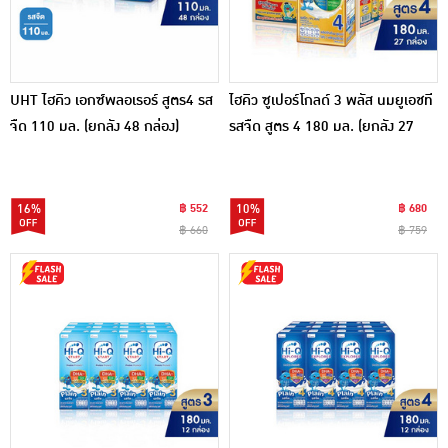
UHT ไฮคิว เอกซ์พลอเรอร์ สูตร4 รส
ไฮคิว ซูเปอร์โกลด์ 3 พลัส นมยูเอชที
จืด 110 มล. (ยกลัง 48 กล่อง)
รสจืด สูตร 4 180 มล. (ยกลัง 27
กล่อง)
16%
฿ 552
10%
฿ 680
฿ 660
฿ 759