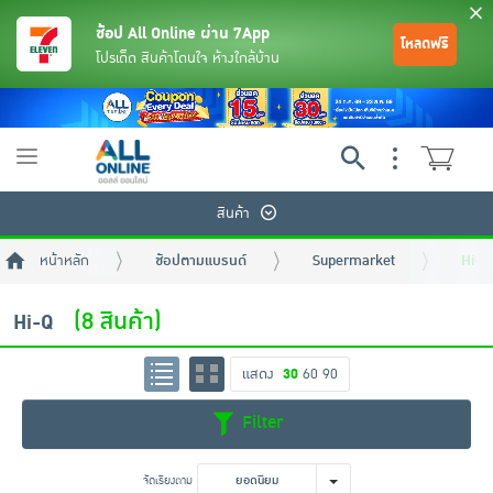
ช้อป All Online ผ่าน 7App
โหลดฟรี
โปรเด็ด สินค้าโดนใจ ห้างใกล้บ้าน
Toggle
navigation
สินค้า
หน้าหลัก
ช้อปตามแบรนด์
Supermarket
Hi-Q
(8 สินค้า)
Hi-Q
แสดง
30
60
90
ย้อนกลับ
ย้อนกลับ
ย้อนกลับ
ย้อนกลับ
ย้อนกลับ
ย้อนกลับ
ย้อนกลับ
ย้อนกลับ
ย้อนกลับ
ย้อนกลับ
ย้อนกลับ
Filter
เครื่องดื่มและผงชงดื่ม
มือถือ
พระเครื่อง test pop
จัดเรียงตาม
ยอดนิยม