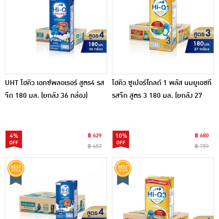
UHT ไฮคิว เอกซ์พลอเรอร์ สูตร4 รส
ไฮคิว ซูเปอร์โกลด์ 1 พลัส นมยูเอชที
จืด 180 มล. (ยกลัง 36 กล่อง)
รสจืด สูตร 3 180 มล. (ยกลัง 27
กล่อง)
4%
฿ 629
10%
฿ 680
฿ 657
฿ 759