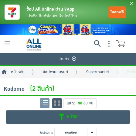
ช้อป All Online ผ่าน 7App
โหลดฟรี
โปรเด็ด สินค้าโดนใจ ห้างใกล้บ้าน
Toggle
navigation
สินค้า
หน้าหลัก
ช้อปตามแบรนด์
Supermarket
Kod
(2 สินค้า)
Kodomo
แสดง
30
60
90
ย้อนกลับ
ย้อนกลับ
ย้อนกลับ
ย้อนกลับ
ย้อนกลับ
ย้อนกลับ
ย้อนกลับ
ย้อนกลับ
ย้อนกลับ
ย้อนกลับ
ย้อนกลับ
Filter
เครื่องดื่มและผงชงดื่ม
มือถือ
พระเครื่อง test pop
จัดเรียงตาม
ยอดนิยม