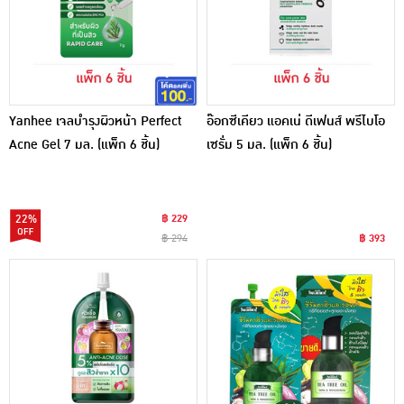
Yanhee เจลบำรุงผิวหน้า Perfect
อ๊อกซีเคียว แอคเน่ ดีเฟนส์ พรีไบโอ
Acne Gel 7 มล. (แพ็ก 6 ชิ้น)
เซรั่ม 5 มล. (แพ็ก 6 ชิ้น)
22%
฿ 229
฿ 294
฿ 393