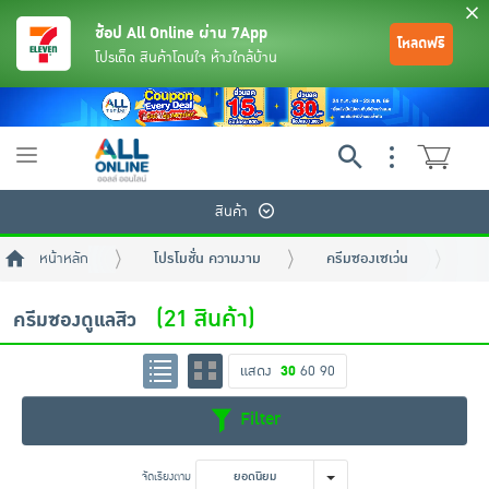
ช้อป All Online ผ่าน 7App
โหลดฟรี
โปรเด็ด สินค้าโดนใจ ห้างใกล้บ้าน
Toggle
navigation
สินค้า
หน้าหลัก
โปรโมชั่น ความงาม
ครีมซองเซเว่น
คร
(21 สินค้า)
ครีมซองดูแลสิว
แสดง
30
60
90
ย้อนกลับ
ย้อนกลับ
ย้อนกลับ
ย้อนกลับ
ย้อนกลับ
ย้อนกลับ
ย้อนกลับ
ย้อนกลับ
ย้อนกลับ
ย้อนกลับ
ย้อนกลับ
Filter
เครื่องดื่มและผงชงดื่ม
มือถือ
พระเครื่อง test pop
จัดเรียงตาม
ยอดนิยม