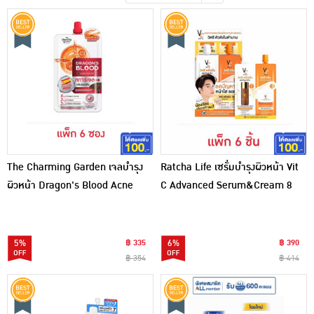
เครื่องปรุงรสและของแห้ง
ขนมขบเคี้ยว และช็อคโกแลต
อาหารสด ผัก ผลไม้และเบเกอรี่
The Charming Garden เจลบำรุง
Ratcha Life เซรั่มบำรุงผิวหน้า Vit
ผิวหน้า Dragon's Blood Acne
C Advanced Serum&Cream 8
Scar 7กรัม (6ซอง)
กรัม (แพ็ก 6 ชิ้น)
5%
฿ 335
6%
฿ 390
฿ 354
฿ 414