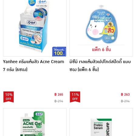
Yanhee ครีมแต้มสิว Acne Cream
มิซึมิ เจลแต้มสิวเปปไทด์สปีดดี้ แบบ
7 กรัม (6ซอง)
ซอง (แพ็ก 6 ชิ้น)
10%
฿ 265
11%
฿ 263
฿ 294
฿ 294