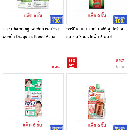
The Charming Garden เจลบำรุง
การ์นิเย่ เมน แอคโนไฟท์ ซูเปอร์ เซ
ผิวหน้า Dragon's Blood Acne
รั่ม เจล 7 มล. (แพ็ก 6 ซอง)
Spot Gel Set 7 กรัม (แพ็ก 6 ชิ้น)
11%
฿ 107
฿ 354
฿ 120