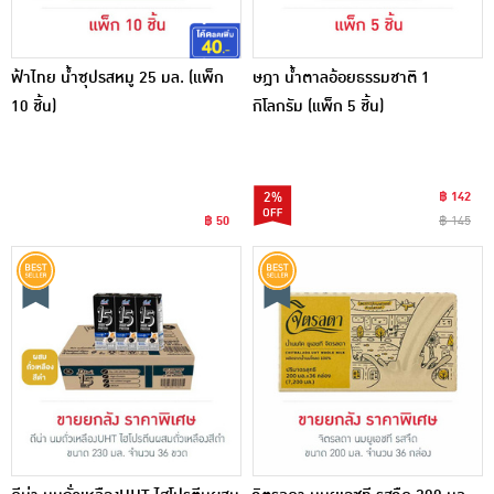
ฟ้าไทย น้ำซุปรสหมู 25 มล. (แพ็ก
ษฎา น้ำตาลอ้อยธรรมชาติ 1
10 ชิ้น)
กิโลกรัม (แพ็ก 5 ชิ้น)
2%
฿ 142
฿ 50
฿ 145