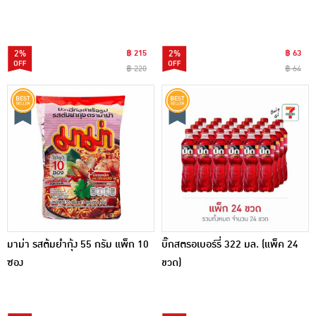
2%
฿ 215
2%
฿ 63
฿ 220
฿ 64
มาม่า รสต้มยำกุ้ง 55 กรัม แพ็ก 10
บิ๊กสตรอเบอร์รี่ 322 มล. (แพ็ค 24
ซอง
ขวด)