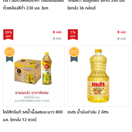
ดีน่า นมถั่วเหลืองUHT ไฮโปรตีนผสม
จิตรลดา นมยูเอชที รสจืด 200 มล.
ถั่วเหลืองสีดำ 230 มล. (ยก
(ยกลัง 36 กล่อง)
ลัง36กล่อง)
20%
฿ 468
1%
฿ 462
฿ 588
฿ 468
โออิชิกรีนที รสน้ำผึ้งผสมมะนาว 800
เกสร น้ำมันปาล์ม 2 ลิตร
มล. (ยกลัง 12 ขวด)