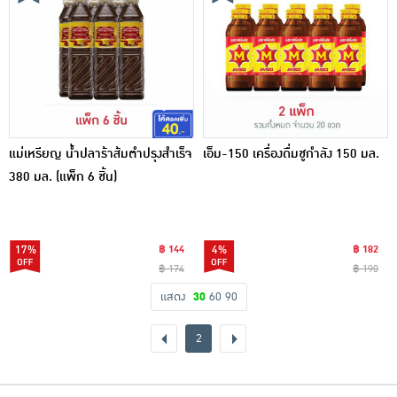
แม่เหรียญ น้ำปลาร้าส้มตำปรุงสำเร็จ
เอ็ม-150 เครื่องดื่มชูกำลัง 150 มล.
380 มล. (แพ็ก 6 ชิ้น)
17%
฿ 144
4%
฿ 182
฿ 174
฿ 190
แสดง
30
60
90
2