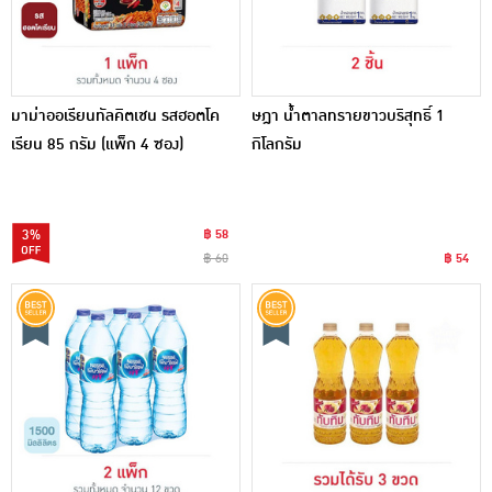
มาม่าออเรียนทัลคิตเชน รสฮอตโค
ษฎา น้ำตาลทรายขาวบริสุทธิ์ 1
เรียน 85 กรัม (แพ็ก 4 ซอง)
กิโลกรัม
3%
฿ 58
฿ 60
฿ 54