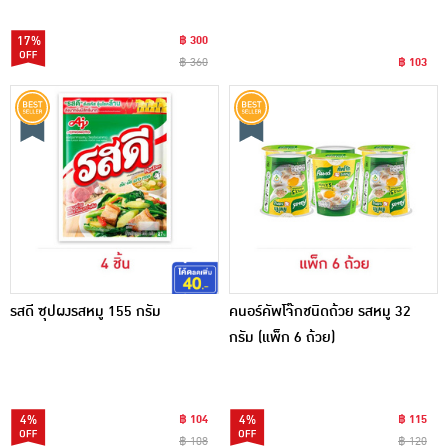
17%
฿ 300
฿ 360
฿ 103
รสดี ซุปผงรสหมู 155 กรัม
คนอร์คัพโจ๊กชนิดถ้วย รสหมู 32
กรัม (แพ็ก 6 ถ้วย)
4%
฿ 104
4%
฿ 115
฿ 108
฿ 120