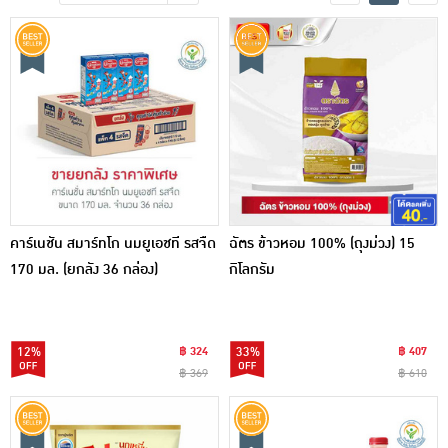
เครื่องปรุงรสและของแห้ง
ขนมขบเคี้ยว และช็อคโกแลต
อาหารสด ผัก ผลไม้และเบเกอรี่
คาร์เนชัน สมาร์ทโก นมยูเอชที รสจืด
ฉัตร ข้าวหอม 100% (ถุงม่วง) 15
170 มล. (ยกลัง 36 กล่อง)
กิโลกรัม
12%
฿ 324
33%
฿ 407
฿ 369
฿ 610