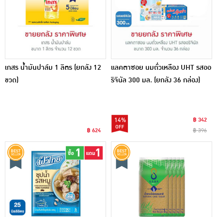
เกสร น้ำมันปาล์ม 1 ลิตร (ยกลัง 12
แลคตาซอย นมถั่วเหลือง UHT รสออ
ขวด)
ริจินัล 300 มล. (ยกลัง 36 กล่อง)
14%
฿ 342
฿ 624
฿ 396