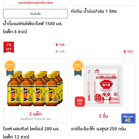
ทับทิม น้ำมันปาล์ม 1 ลิตร
โปรโมชั่น
น้ำดื่มเนสท์เล่เพียวไลฟ์ 1500 มล.
(แพ็ก 6 ขวด)
1%
฿ 136
฿ 138
฿ 153
โวลต์ ผสมซิงค์ (เหลือง) 200 มล.
อายิโนะโมะโต๊ะ ผงชูรส 250 กรัม
(แพ็ก 12 ขวด)