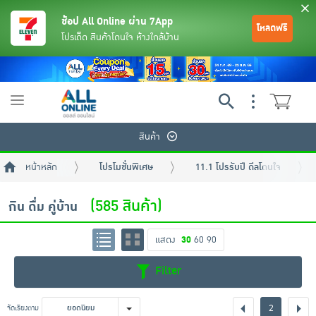
ช้อป All Online ผ่าน 7App
โหลดฟรี
โปรเด็ด สินค้าโดนใจ ห้างใกล้บ้าน
Toggle
navigation
สินค้า
หน้าหลัก
โปรโมชั่นพิเศษ
11.1 โปรรับปี ดีลโดนใจ
(585 สินค้า)
กิน ดื่ม คู่บ้าน
แสดง
30
60
90
ย้อนกลับ
ย้อนกลับ
ย้อนกลับ
ย้อนกลับ
ย้อนกลับ
ย้อนกลับ
ย้อนกลับ
ย้อนกลับ
ย้อนกลับ
ย้อนกลับ
ย้อนกลับ
Filter
เครื่องดื่มและผงชงดื่ม
มือถือ
พระเครื่อง test pop
2
จัดเรียงตาม
ยอดนิยม