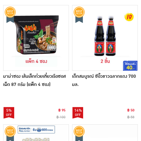
มาม่าซอง เส้นเล็กก๋วยเตี๋ยวเรือซอส
เด็กสมบูรณ์ ซีอิ๊วขาวฉลากแดง 700
เผ็ด 87 กรัม (แพ็ก 4 ซอง)
มล.
5%
฿ 95
14%
฿ 50
฿ 100
฿ 58