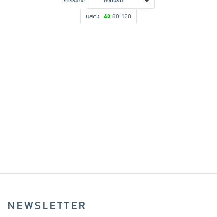
จัดเรียงตาม
ยอดนิยม
เครื่องปรุงรสและของแห้ง
แสดง
40
80
120
ขนมขบเคี้ยว และช็อคโกแลต
อาหารสด ผัก ผลไม้และเบเกอรี่
NEWSLETTER