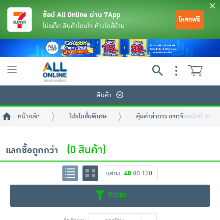
ช้อป All Online ผ่าน 7App
โหลดฟรี
โปรเด็ด สินค้าโดนใจ ห้างใกล้บ้าน
Toggle
navigation
สินค้า
หน้าหลัก
โปรโมชั่นพิเศษ
คุ้มค่าล่าดาว แจกจัดหนักที่ AL
(0 สินค้า)
แลกซื้อถูกกว่า
แสดง
40
80
120
ย้อนกลับ
ย้อนกลับ
ย้อนกลับ
ย้อนกลับ
ย้อนกลับ
ย้อนกลับ
ย้อนกลับ
ย้อนกลับ
ย้อนกลับ
ย้อนกลับ
ย้อนกลับ
Filter
เครื่องดื่มและผงชงดื่ม
มือถือ
พระเครื่อง test pop