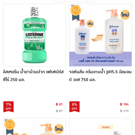
เครื่องปรุงรสและของแห้ง
ขนมขบเคี้ยว และช็อคโกแลต
อาหารสด ผัก ผลไม้และเบเกอรี่
ลิสเตอรีน น้ำยาบ้วนปาก เฟรชเบิร์ส
จอห์นสัน ครีมอาบน้ำ pH5.5 อัลมอน
ซีโร่ 250 มล.
ด์ วอช 750 มล.
7%
฿ 81
8%
฿ 184
฿ 87
฿ 199