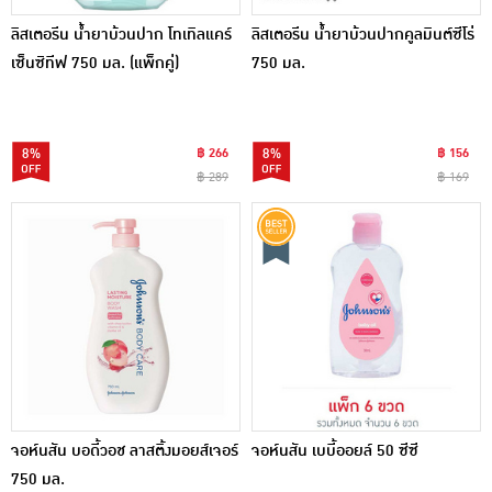
ลิสเตอรีน น้ำยาบ้วนปาก โทเทิลแคร์
ลิสเตอรีน น้ำยาบ้วนปากคูลมินต์ซีโร่
เซ็นซิทีฟ 750 มล. (แพ็กคู่)
750 มล.
8%
฿ 266
8%
฿ 156
฿ 289
฿ 169
จอห์นสัน บอดี้วอช ลาสติ้งมอยส์เจอร์
จอห์นสัน เบบี้ออยล์ 50 ซีซี
750 มล.