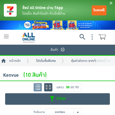
ช้อป All Online ผ่าน 7App
โหลดฟรี
โปรเด็ด สินค้าโดนใจ ห้างใกล้บ้าน
Toggle
navigation
สินค้า
หน้าหลัก
โปรโมชั่นพิเศษ
คุ้มค่าล่าดาว แจกจัดหนักที่ AL
(10 สินค้า)
Kenvue
แสดง
30
60
90
ย้อนกลับ
ย้อนกลับ
ย้อนกลับ
ย้อนกลับ
ย้อนกลับ
ย้อนกลับ
ย้อนกลับ
ย้อนกลับ
ย้อนกลับ
ย้อนกลับ
ย้อนกลับ
Filter
เครื่องดื่มและผงชงดื่ม
มือถือ
พระเครื่อง test pop
จัดเรียงตาม
ยอดนิยม