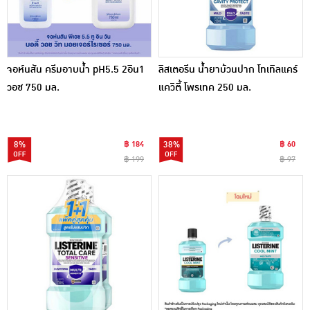
จอห์นสัน ครีมอาบน้ำ pH5.5 2อิน1
ลิสเตอรีน น้ำยาบ้วนปาก โทเทิลแคร์
วอช 750 มล.
แควิตี้ โพรเทค 250 มล.
8%
฿ 184
38%
฿ 60
฿ 199
฿ 97