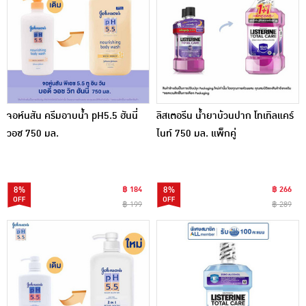
จอห์นสัน ครีมอาบน้ำ pH5.5 ฮันนี่
ลิสเตอรีน น้ำยาบ้วนปาก โทเทิลแคร์
วอช 750 มล.
ไนท์ 750 มล. แพ็กคู่
8%
฿ 184
8%
฿ 266
฿ 199
฿ 289