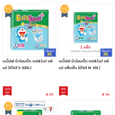
เครื่องปรุงรสและของแห้ง
ขนมขบเคี้ยว และช็อคโกแลต
อาหารสด ผัก ผลไม้และเบเกอรี่
เบบี้เลิฟ ผ้าอ้อมเด็ก เดย์&ไนท์ แพ้
เบบี้เลิฟ ผ้าอ้อมเด็ก เดย์&ไนท์ แพ้
นท์ (มีไซส์ S-XXXL)
นท์ แพ็กเล็ก (มีไซส์ M-XXL)
16%
8%
฿ 359
฿ 184