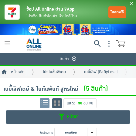
ช้อป All Online ผ่าน 7App
โหลดฟรี
โปรเด็ด สินค้าโดนใจ ห้างใกล้บ้าน
Toggle
navigation
สินค้า
หน้าหลัก
โปรโมชั่นพิเศษ
เบบี้เลิฟ (BaByLove)
(5 สินค้า)
เบบี้เลิฟเดย์ & ไนท์แพ้นท์ สูตรใหม่
แสดง
30
60
90
ย้อนกลับ
ย้อนกลับ
ย้อนกลับ
ย้อนกลับ
ย้อนกลับ
ย้อนกลับ
ย้อนกลับ
ย้อนกลับ
ย้อนกลับ
ย้อนกลับ
ย้อนกลับ
Filter
เครื่องดื่มและผงชงดื่ม
มือถือ
พระเครื่อง test pop
จัดเรียงตาม
ยอดนิยม