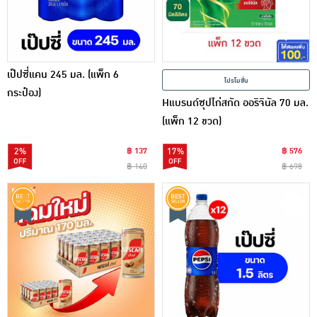
เป๊ปซี่แคน 245 มล. (แพ็ก 6
โปรโมชั่น
กระป๋อง)
Hแบรนด์ซุปไก่สกัด ออริจินัล 70 มล.
(แพ็ก 12 ขวด)
2%
฿ 137
17%
฿ 576
฿ 140
฿ 698