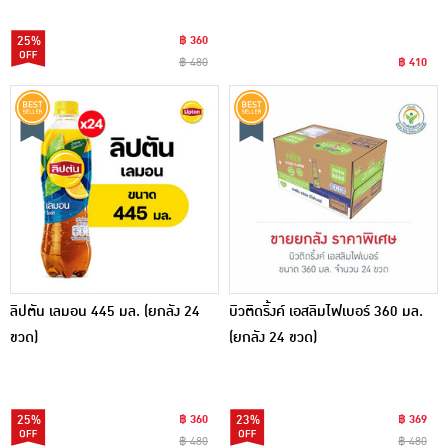
25%
฿ 360
฿ 480
฿ 410
ลิปตัน เลมอน 445 มล. (ยกลัง 24
บิวติดริ้งค์ เอสลิมไฟเบอร์ 360 มล.
ขวด)
(ยกลัง 24 ขวด)
25%
฿ 360
23%
฿ 369
฿ 480
฿ 480