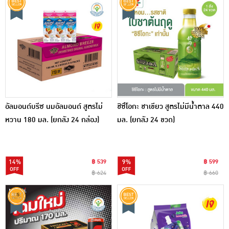
อัลมอนด์บรีซ นมอัลมอนด์ สูตรไม่
ชิซึโอกะ ชาเขียว สูตรไม่มีน้ำตาล 440
หวาน 180 มล. (ยกลัง 24 กล่อง)
มล. (ยกลัง 24 ขวด)
14%
฿ 539
9%
฿ 599
฿ 624
฿ 660