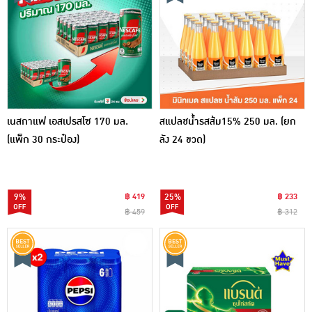
เนสกาแฟ เอสเปรสโซ 170 มล.
สแปลชน้ำรสส้ม15% 250 มล. (ยก
(แพ็ก 30 กระป๋อง)
ลัง 24 ขวด)
9%
฿ 419
25%
฿ 233
฿ 459
฿ 312