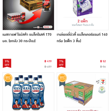
เนสกาแฟ โรบัสต้า แบล็คโรสต์ 170
เจเล่เยลลี่บิวตี้ แบล็คเคอร์แรนท์ 140
มล. (ยกลัง 30 กระป๋อง)
กรัม (แพ็ก 3 ชิ้น)
9%
฿ 419
7%
฿ 52
฿ 459
฿ 56