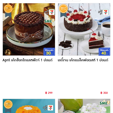
เครื่องปรุงรสและของแห้ง
ขนมขบเคี้ยว และช็อคโกแลต
อาหารสด ผัก ผลไม้และเบเกอรี่
April เค้กช็อกโกแลตฟัดจ์ 1 ปอนด์
เลดี้เจน เค้กแบล็คฟอเรสต์ 1 ปอนด์
฿ 299
฿ 350