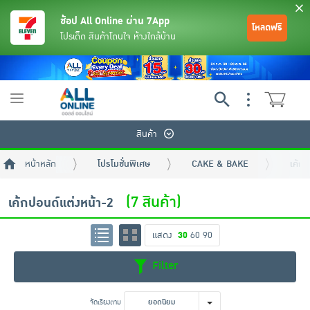
ช้อป All Online ผ่าน 7App
โหลดฟรี
โปรเด็ด สินค้าโดนใจ ห้างใกล้บ้าน
Toggle
navigation
สินค้า
หน้าหลัก
โปรโมชั่นพิเศษ
CAKE & BAKE
เค้กป
(7 สินค้า)
เค้กปอนด์แต่งหน้า-2
แสดง
30
60
90
ย้อนกลับ
ย้อนกลับ
ย้อนกลับ
ย้อนกลับ
ย้อนกลับ
ย้อนกลับ
ย้อนกลับ
ย้อนกลับ
ย้อนกลับ
ย้อนกลับ
ย้อนกลับ
Filter
เครื่องดื่มและผงชงดื่ม
มือถือ
พระเครื่อง test pop
จัดเรียงตาม
ยอดนิยม