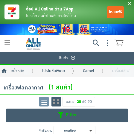
ช้อป All Online ผ่าน 7App
โหลดฟรี
โปรเด็ด สินค้าโดนใจ ห้างใกล้บ้าน
Toggle
navigation
สินค้า
หน้าหลัก
โปรโมชั่นพิเศษ
Camel
เครื่องใช้ไฟฟ
(1 สินค้า)
เครื่องฟอกอากาศ
แสดง
30
60
90
ย้อนกลับ
ย้อนกลับ
ย้อนกลับ
ย้อนกลับ
ย้อนกลับ
ย้อนกลับ
ย้อนกลับ
ย้อนกลับ
ย้อนกลับ
ย้อนกลับ
ย้อนกลับ
Filter
เครื่องดื่มและผงชงดื่ม
มือถือ
พระเครื่อง test pop
จัดเรียงตาม
ยอดนิยม