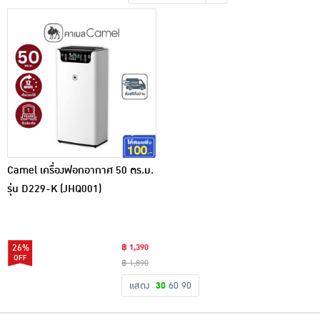
เครื่องปรุงรสและของแห้ง
ขนมขบเคี้ยว และช็อคโกแลต
อาหารสด ผัก ผลไม้และเบเกอรี่
Camel เครื่องฟอกอากาศ 50 ตร.ม.
รุ่น D229-K (JHQ001)
26%
฿ 1,390
฿ 1,890
แสดง
30
60
90