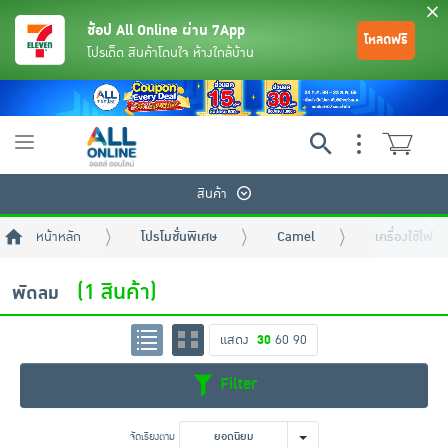
ช้อป All Online ผ่าน 7App
โหลดฟรี
โปรเด็ด สินค้าโดนใจ ห้างใกล้บ้าน
Toggle
navigation
สินค้า
หน้าหลัก
โปรโมชั่นพิเศษ
Camel
เครื่องใช้ไฟฟ
(1 สินค้า)
พัดลม
แสดง
30
60
90
ย้อนกลับ
ย้อนกลับ
ย้อนกลับ
ย้อนกลับ
ย้อนกลับ
ย้อนกลับ
ย้อนกลับ
ย้อนกลับ
ย้อนกลับ
ย้อนกลับ
ย้อนกลับ
Filter
เครื่องดื่มและผงชงดื่ม
มือถือ
พระเครื่อง test pop
จัดเรียงตาม
ยอดนิยม