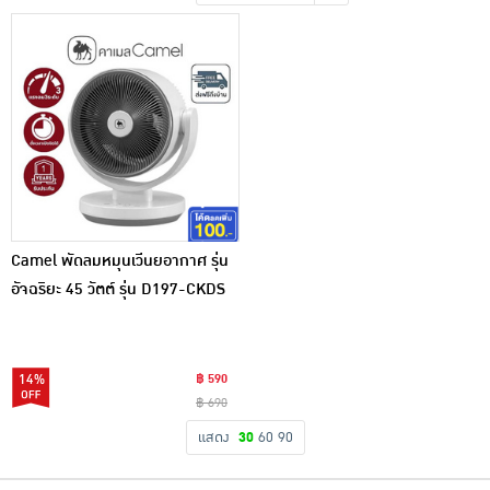
เครื่องปรุงรสและของแห้ง
ขนมขบเคี้ยว และช็อคโกแลต
อาหารสด ผัก ผลไม้และเบเกอรี่
Camel พัดลมหมุนเวีนยอากาศ รุ่น
อัจฉริยะ 45 วัตต์ รุ่น D197-CKDS
(GL-41-2)
14%
฿ 590
฿ 690
แสดง
30
60
90