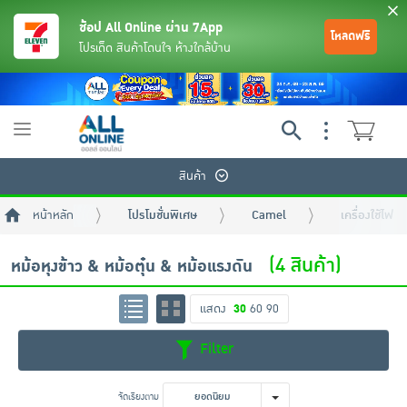
ช้อป All Online ผ่าน 7App
โหลดฟรี
โปรเด็ด สินค้าโดนใจ ห้างใกล้บ้าน
Toggle
navigation
สินค้า
หน้าหลัก
โปรโมชั่นพิเศษ
Camel
เครื่องใช้ไฟฟ้
(4 สินค้า)
หม้อหุงข้าว & หม้อตุ๋น & หม้อแรงดัน
แสดง
30
60
90
ย้อนกลับ
ย้อนกลับ
ย้อนกลับ
ย้อนกลับ
ย้อนกลับ
ย้อนกลับ
ย้อนกลับ
ย้อนกลับ
ย้อนกลับ
ย้อนกลับ
ย้อนกลับ
Filter
เครื่องดื่มและผงชงดื่ม
มือถือ
พระเครื่อง test pop
จัดเรียงตาม
ยอดนิยม