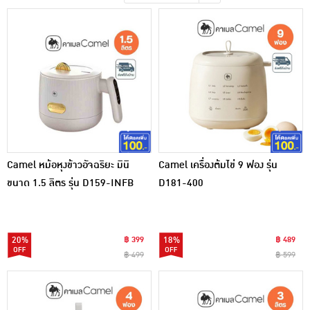
เครื่องปรุงรสและของแห้ง
ขนมขบเคี้ยว และช็อคโกแลต
อาหารสด ผัก ผลไม้และเบเกอรี่
Camel หม้อหุงข้าวอัจฉริยะ มินิ
Camel เครื่องต้มไข่ 9 ฟอง รุ่น
ขนาด 1.5 ลิตร รุ่น D159-INFB
D181-400
20%
฿ 399
18%
฿ 489
฿ 499
฿ 599