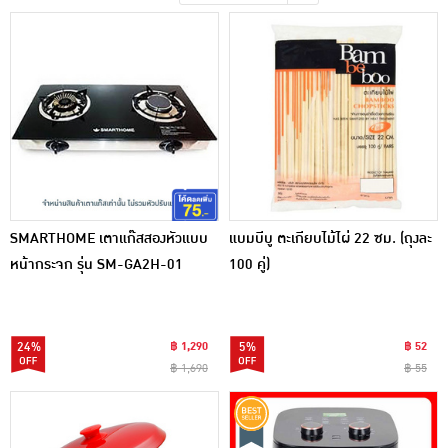
เครื่องปรุงรสและของแห้ง
ขนมขบเคี้ยว และช็อคโกแลต
อาหารสด ผัก ผลไม้และเบเกอรี่
SMARTHOME เตาแก๊สสองหัวแบบ
แบมบีบู ตะเกียบไม้ไผ่ 22 ซม. (ถุงละ
หน้ากระจก รุ่น SM-GA2H-01
100 คู่)
24%
฿ 1,290
5%
฿ 52
฿ 1,690
฿ 55