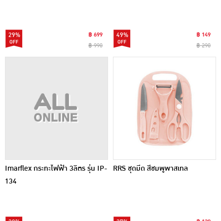
29%
฿ 699
49%
฿ 149
฿ 990
฿ 290
Imarflex กระทะไฟฟ้า 3ลิตร รุ่น IP-
RRS ชุดมีด สีชมพูพาสเทล
134