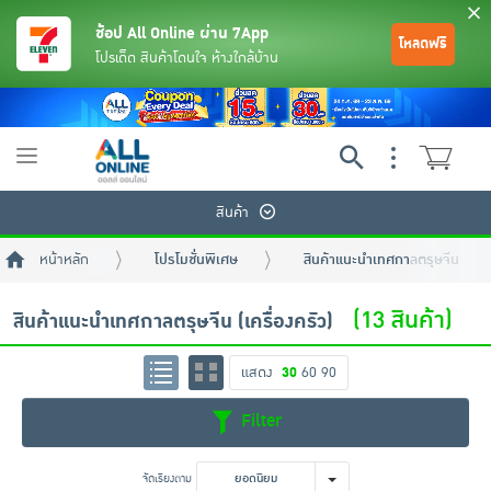
ช้อป All Online ผ่าน 7App
โหลดฟรี
โปรเด็ด สินค้าโดนใจ ห้างใกล้บ้าน
Toggle
navigation
สินค้า
หน้าหลัก
โปรโมชั่นพิเศษ
สินค้าแนะนำเทศกาลตรุษจีน
(13 สินค้า)
สินค้าแนะนำเทศกาลตรุษจีน (เครื่องครัว)
แสดง
30
60
90
ย้อนกลับ
ย้อนกลับ
ย้อนกลับ
ย้อนกลับ
ย้อนกลับ
ย้อนกลับ
ย้อนกลับ
ย้อนกลับ
ย้อนกลับ
ย้อนกลับ
ย้อนกลับ
Filter
เครื่องดื่มและผงชงดื่ม
มือถือ
พระเครื่อง test pop
จัดเรียงตาม
ยอดนิยม