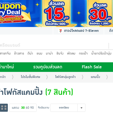
ดาวน์โหลดแอป 7-Eleven
ติ
นสารทจีน
ข้าวสาร
ดีน่า
ขนม
มาม่า
ชินจัง
พัดลม
กระเป๋า
น้ำยาปรับผ้านุ่ม
้ามาใหม่
รวมคูปองส่วนลด
Flash Sale
หลัก
โปรโมชั่นพิเศษ
โฟกัสกลุ่มลูกค้า
แคมปิ้ง
้าโฟกัสแคมปิ้ง
(7 สินค้า)
แสดง
30
60
90
จัดเรียงตาม
ยอดนิยม