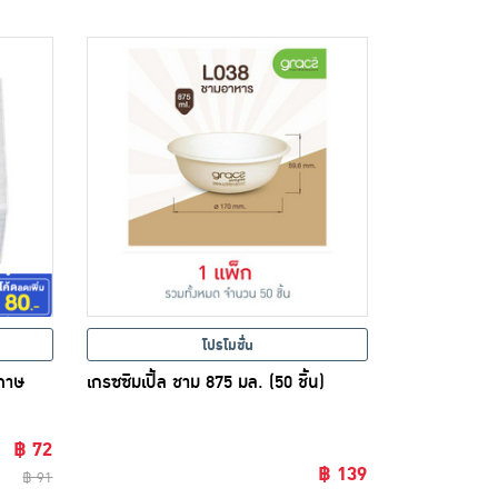
โปรโมชั่น
ะดาษ
เกรซซิมเปิ้ล ชาม 875 มล. (50 ชิ้น)
฿ 72
฿ 139
฿ 91