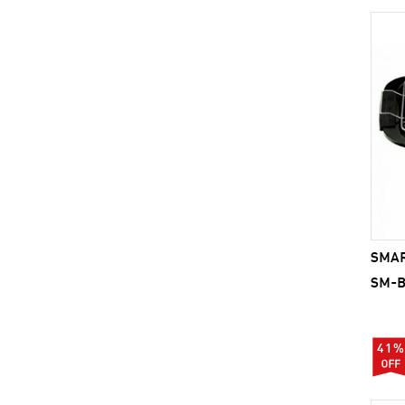
SMART
SM-B
41%