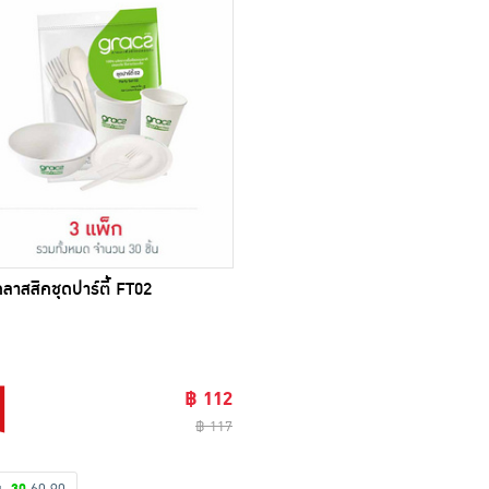
ลาสสิคชุดปาร์ตี้ FT02
฿ 112
฿ 117