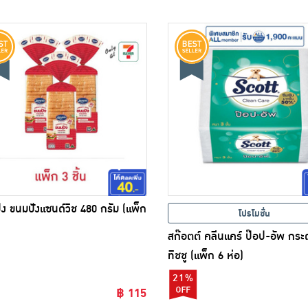
ง ขนมปังแซนด์วิช 480 กรัม (แพ็ก
โปรโมชั่น
สก๊อตต์ คลีนแคร์ ป๊อป-อัพ กร
ทิชชู (แพ็ก 6 ห่อ)
21%
฿ 115