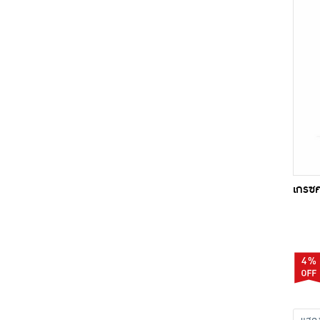
เกรซค
4%