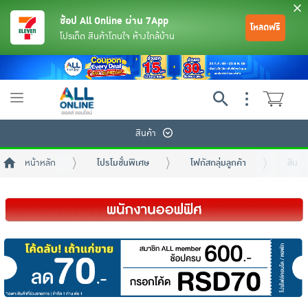
ช้อป All Online ผ่าน 7App
โหลดฟรี
โปรเด็ด สินค้าโดนใจ ห้างใกล้บ้าน
Toggle
navigation
สินค้า
หน้าหลัก
โปรโมชั่นพิเศษ
โฟกัสกลุ่มลูกค้า
สินค้
ย้อนกลับ
ย้อนกลับ
ย้อนกลับ
ย้อนกลับ
ย้อนกลับ
ย้อนกลับ
ย้อนกลับ
ย้อนกลับ
ย้อนกลับ
ย้อนกลับ
ย้อนกลับ
เครื่องดื่มและผงชงดื่ม
มือถือ
พระเครื่อง test pop