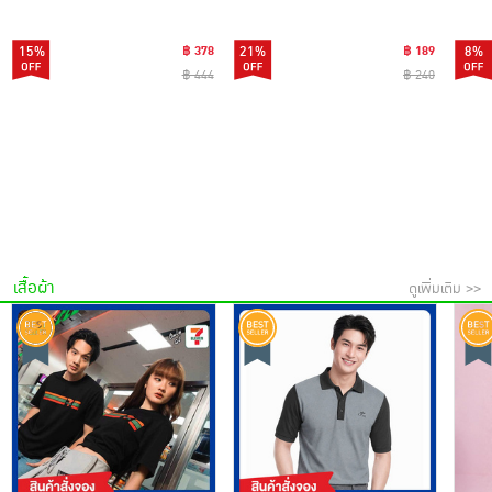
15%
฿ 378
21%
฿ 189
8%
฿ 444
฿ 240
เสื้อผ้า
ดูเพิ่มเติม >>