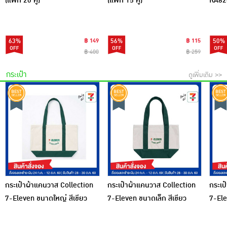
(แพ็ก 20 คู่)
(แพ็ก 15 คู่)
RA82
63%
฿ 149
56%
฿ 115
50%
฿ 400
฿ 259
กระเป๋า
ดูเพิ่มเติม >>
กระเป๋าผ้าแคนวาส Collection
กระเป๋าผ้าแคนวาส Collection
กระเป
7-Eleven ขนาดใหญ่ สีเขียว
7-Eleven ขนาดเล็ก สีเขียว
7-Ele