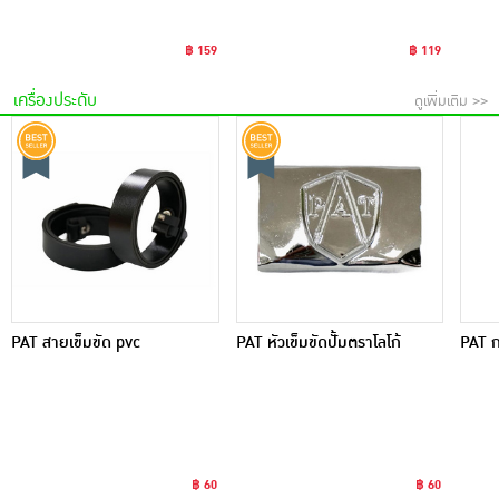
฿ 159
฿ 119
เครื่องประดับ
ดูเพิ่มเติม >>
PAT สายเข็มขัด pvc
PAT หัวเข็มขัดปั้มตราโลโก้
PAT กร
฿ 60
฿ 60