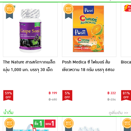
The Nature สารสกัดจากเมล็ด
Posh Medica ซี ไฟเบอร์ ส้ม
Bioca
องุ่น 1,000 มก. บรรจุ 30 เม็ด
เขียวหวาน 18 กรัม บรรจุ 6ซอง
59%
฿ 199
5%
฿ 222
81%
฿ 480
฿ 234
น้ำดื่ม
ดูเพิ่มเติม >>