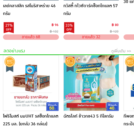
30 แค
เลย์คลาสสิค รสโนริสาหร่าย 46
ทวิสตี้ ทไวซ์ดาร์คช็อกโกแลต 57
กรัม
กรัม
฿ 96
฿ 80
27%
33%
฿ 132
฿ 120
ขายแล้ว 68
ขายแล้ว 32
ลดอย่างแรง
ดูเพิ่มเติม >>
โฟร์โมสต์ นมUHT รสช็อกโกแลต
ฉัตรไลท์ ข้าวกข43 5 กิโลกรัม
ทีพอท
225 มล. (ยกลัง 36 กล่อง)
กระป๋
กระป๋