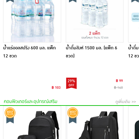
น้ำแร่ออลสปริง 600 มล. แพ็ก
น้ำดื่มสิงห์ 1500 มล. (แพ็ก 6
น้ำดื่
12 ขวด
ขวด)
12 ขว
29%
฿ 99
฿ 103
฿ 140
คอมพิวเตอร์และอุปกรณ์เสริม
ดูเพิ่มเติม >>