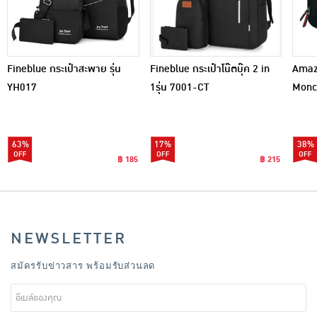
Fineblue กระเป๋าสะพาย รุ่น
Fineblue กระเป๋าโน๊ตบุ๊ค 2 in
Amaze
YH017
1รุ่น 7001-CT
Monc
63%
17%
38%
฿ 185
฿ 215
NEWSLETTER
สมัครรับข่าวสาร พร้อมรับส่วนลด