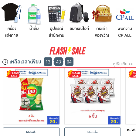
เครื่องปรุงรสและของแห้ง
ขนมขบเคี้ยว และช็อคโกแลต
อาหารสด ผัก ผลไม้และเบเกอรี่
เหลือเวลาเพียง
13
43
03
ดูเพิ่มเติม >>
ดร.พง
โปรโมชั่น
โปรโมชั่น