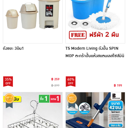
ถังขยะ 3อิน1
TS Modern Living ถังปั่น SPIN
MOP ตะกร้าปั่นแห้งสแตนเลสไซส์มินิ
รุ่น CLEANING0019
35%
฿ 259
60%
฿ 399
฿ 199