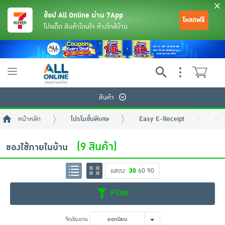
ช้อป All Online ผ่าน 7App
โหลดฟรี
โปรเด็ด สินค้าโดนใจ ห้างใกล้บ้าน
Toggle
navigation
สินค้า
หน้าหลัก
โปรโมชั่นพิเศษ
Easy E-Receipt
รวม
(9 สินค้า)
ของใช้ภายในบ้าน
แสดง
30
60
90
ย้อนกลับ
ย้อนกลับ
ย้อนกลับ
ย้อนกลับ
ย้อนกลับ
ย้อนกลับ
ย้อนกลับ
ย้อนกลับ
ย้อนกลับ
ย้อนกลับ
ย้อนกลับ
Filter
เครื่องดื่มและผงชงดื่ม
มือถือ
พระเครื่อง test pop
จัดเรียงตาม
ยอดนิยม