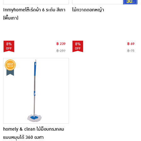
Inmyhomeโต๊ะรีดผ้า 6 ระดับ สีเทา
ไม้กวาดดอกหญ้า
(พื้นเทา)
8%
฿ 239
8%
฿ 69
฿ 259
฿ 75
homely & clean ไม้ม็อบทรงกลม
แบบหมุนได้ 360 องศา