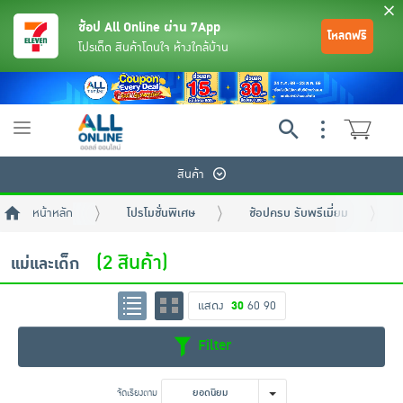
ช้อป All Online ผ่าน 7App
โหลดฟรี
โปรเด็ด สินค้าโดนใจ ห้างใกล้บ้าน
Toggle
navigation
สินค้า
หน้าหลัก
โปรโมชั่นพิเศษ
ช้อปครบ รับพรีเมี่ยม
(2 สินค้า)
แม่และเด็ก
แสดง
30
60
90
ย้อนกลับ
ย้อนกลับ
ย้อนกลับ
ย้อนกลับ
ย้อนกลับ
ย้อนกลับ
ย้อนกลับ
ย้อนกลับ
ย้อนกลับ
ย้อนกลับ
ย้อนกลับ
Filter
เครื่องดื่มและผงชงดื่ม
มือถือ
พระเครื่อง test pop
จัดเรียงตาม
ยอดนิยม