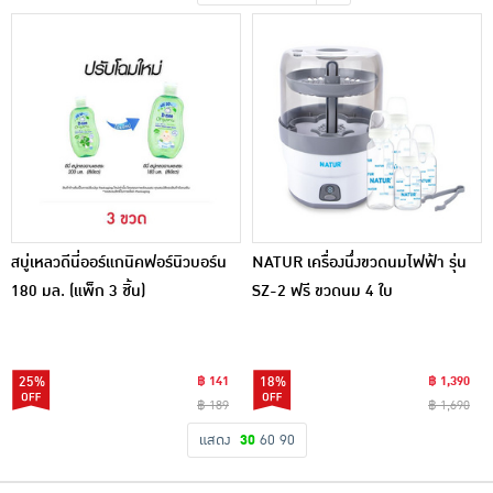
เครื่องปรุงรสและของแห้ง
ขนมขบเคี้ยว และช็อคโกแลต
อาหารสด ผัก ผลไม้และเบเกอรี่
สบู่เหลวดีนี่ออร์แกนิคฟอร์นิวบอร์น
NATUR เครื่องนึ่งขวดนมไฟฟ้า รุ่น
180 มล. (แพ็ก 3 ชิ้น)
SZ-2 ฟรี ขวดนม 4 ใบ
25%
฿ 141
18%
฿ 1,390
฿ 189
฿ 1,690
แสดง
30
60
90