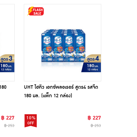
180
UHT ไฮคิว เอกซ์พลอเรอร์ สูตร4 รสจืด
180 มล. (แพ็ก 12 กล่อง)
฿ 227
฿ 227
10%
฿ 253
฿ 253