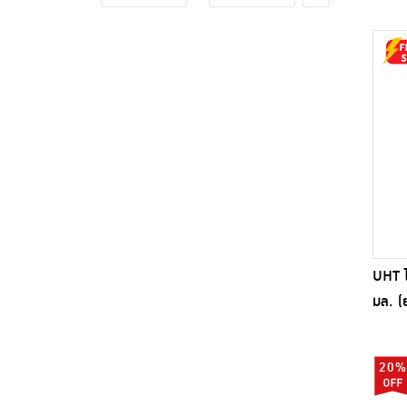
UHT ไ
มล. (
20%