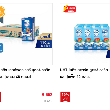
ฮคิว เอกซ์พลอเรอร์ สูตร4 รสจืด
UHT ไฮคิว สตาร์ท สูตร3 รสจืด 
ล. (ยกลัง 48 กล่อง)
มล. (แพ็ก 12 กล่อง)
฿ 552
10%
฿ 660