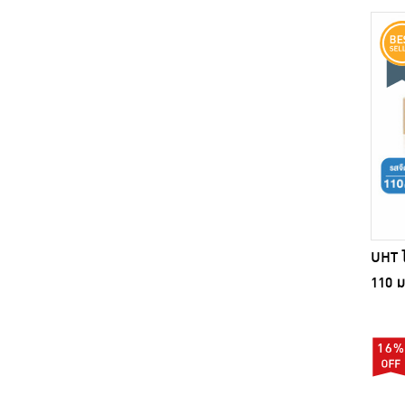
UHT ไ
110 ม
16%