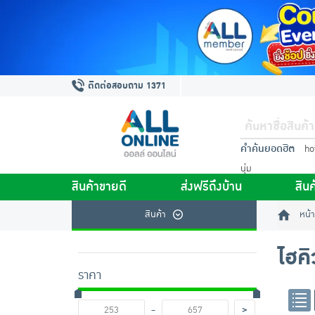
ติดต่อสอบถาม 1371
คำค้นยอดฮิต
ho
นุ่ม
สินค้าขายดี
ส่งฟรีถึงบ้าน
สินค
สินค้า
หน้า
ไฮค
ราคา
-
>