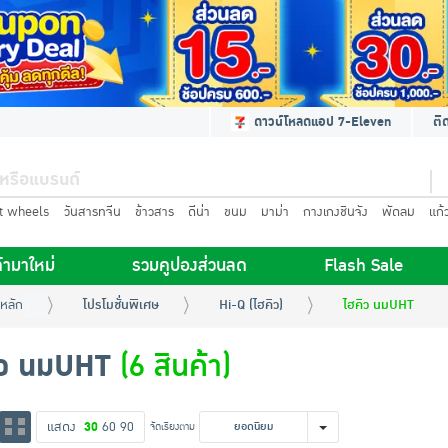
ดาวน์โหลดแอป 7-Eleven
ติ
t wheels
วันสารทจีน
ข้าวสาร
ดีน่า
ขนม
มาม่า
กางเกงชินจัง
พัดลม
แก้
้ามาใหม่
รวมคูปองส่วนลด
Flash Sale
หลัก
โปรโมชั่นพิเศษ
Hi-Q (ไฮคิว)
ไฮคิว นมUHT
ิว นมUHT
(6 สินค้า)
แสดง
30
60
90
จัดเรียงตาม
ยอดนิยม