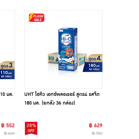
110 มล.
UHT ไฮคิว เอกซ์พลอเรอร์ สูตร4 รสจืด
180 มล. (ยกลัง 36 กล่อง)
฿ 552
฿ 629
20%
฿ 660
฿ 783