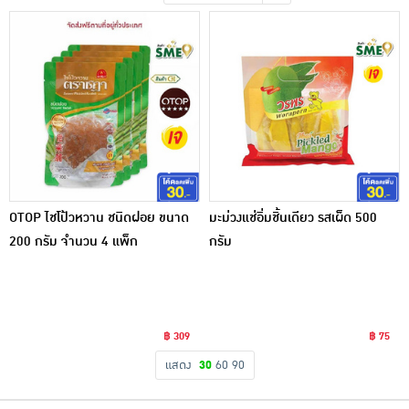
เครื่องปรุงรสและของแห้ง
ขนมขบเคี้ยว และช็อคโกแลต
อาหารสด ผัก ผลไม้และเบเกอรี่
OTOP ไชโป้วหวาน ชนิดฝอย ขนาด
มะม่วงแช่อิ่มชิ้นเดียว รสเผ็ด 500
200 กรัม จำนวน 4 แพ็ก
กรัม
฿ 309
฿ 75
แสดง
30
60
90