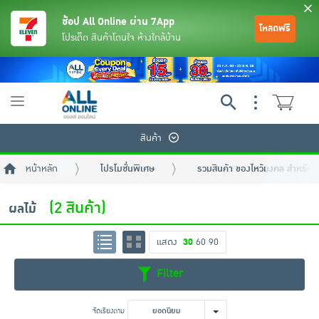
ช้อป All Online ผ่าน 7App
โหลดฟรี
โปรเด็ด สินค้าโดนใจ ห้างใกล้บ้าน
Toggle
navigation
สินค้า
หน้าหลัก
โปรโมชั่นพิเศษ
รวมสินค้า ของไหว้มงคล สำหรับ
(2 สินค้า)
ผลไม้
แสดง
30
60
90
ย้อนกลับ
ย้อนกลับ
ย้อนกลับ
ย้อนกลับ
ย้อนกลับ
ย้อนกลับ
ย้อนกลับ
ย้อนกลับ
ย้อนกลับ
ย้อนกลับ
ย้อนกลับ
Filter
เครื่องดื่มและผงชงดื่ม
มือถือ
พระเครื่อง test pop
จัดเรียงตาม
ยอดนิยม