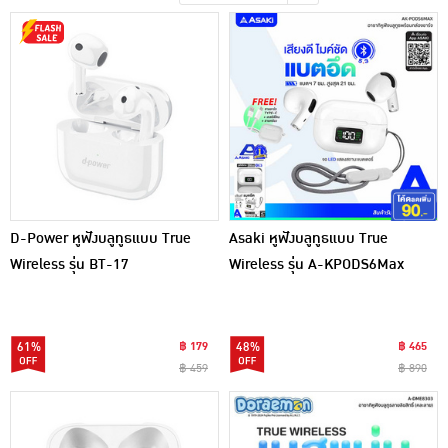
เครื่องปรุงรสและของแห้ง
ขนมขบเคี้ยว และช็อคโกแลต
อาหารสด ผัก ผลไม้และเบเกอรี่
D-Power หูฟังบลูทูธแบบ True
Asaki หูฟังบลูทูธแบบ True
Wireless รุ่น BT-17
Wireless รุ่น A-KPODS6Max
61%
฿ 179
48%
฿ 465
฿ 459
฿ 890