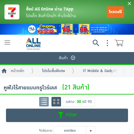
ช้อป All Online ผ่าน 7App
โหลดฟรี
โปรเด็ด สินค้าโดนใจ ห้างใกล้บ้าน
Toggle
navigation
สินค้า
หน้าหลัก
โปรโมชั่นพิเศษ
IT Mobile & Gadget
(21 สินค้า)
หูฟังไร้สายแบบทรูไวร์เลส
แสดง
30
60
90
ย้อนกลับ
ย้อนกลับ
ย้อนกลับ
ย้อนกลับ
ย้อนกลับ
ย้อนกลับ
ย้อนกลับ
ย้อนกลับ
ย้อนกลับ
ย้อนกลับ
ย้อนกลับ
Filter
เครื่องดื่มและผงชงดื่ม
มือถือ
พระเครื่อง test pop
จัดเรียงตาม
ยอดนิยม