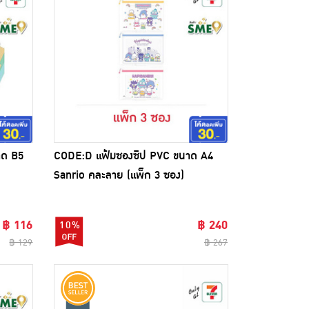
าด B5
CODE:D แฟ้มซองซิป PVC ขนาด A4
Sanrio คละลาย (แพ็ก 3 ซอง)
฿ 116
฿ 240
10%
฿ 129
฿ 267