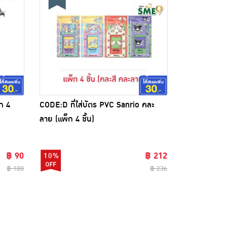
ก 4
CODE:D ที่ใส่บัตร PVC Sanrio คละ
ขออภัยสินค้าหมด
ลาย (แพ็ก 4 ชิ้น)
฿ 90
฿ 212
10%
฿ 100
฿ 236