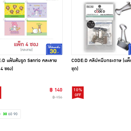
D แฟ้มสันรูด Sanrio คละลาย
CODE:D คลิปหนีบกระดาษ (แพ็
 4 ซอง)
ชุด)
฿ 140
10%
฿ 156
ดง
30
60
90