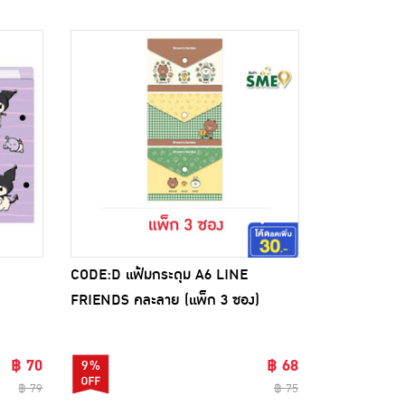
CODE:D แฟ้มกระดุม A6 LINE
FRIENDS คละลาย (แพ็ก 3 ซอง)
฿ 70
฿ 68
9%
฿ 79
฿ 75