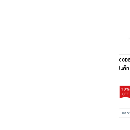
CODE:
(แพ็ก
10%
แส