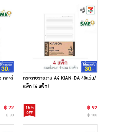
ว คละสี
กระดาษรายงาน A4 KIAN-DA 40แผ่น/
แพ็ก (4 แพ็ก)
฿ 72
฿ 92
15%
฿ 80
฿ 108