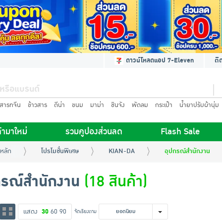
ดาวน์โหลดแอป 7-Eleven
ติ
นสารทจีน
ข้าวสาร
ดีน่า
ขนม
มาม่า
ชินจัง
พัดลม
กระเป๋า
น้ำยาปรับผ้านุ่ม
้ามาใหม่
รวมคูปองส่วนลด
Flash Sale
หลัก
โปรโมชั่นพิเศษ
KIAN-DA
อุปกรณ์สำนักงาน
กรณ์สำนักงาน
(18 สินค้า)
แสดง
30
60
90
จัดเรียงตาม
ยอดนิยม