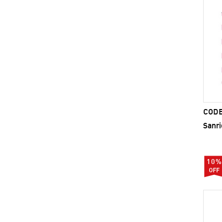
CODE
Sanri
10%