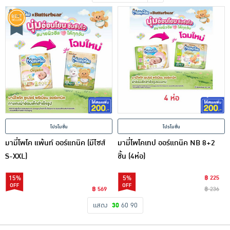
เครื่องปรุงรสและของแห้ง
ขนมขบเคี้ยว และช็อคโกแลต
อาหารสด ผัก ผลไม้และเบเกอรี่
โปรโมชั่น
โปรโมชั่น
มามี่โพโค แพ้นท์ ออร์แกนิค (มีไซส์
มามี่โพโคเทป ออร์แกนิค NB 8+2
S-XXL)
ชิ้น (4ห่อ)
15%
5%
฿ 225
฿ 569
฿ 236
แสดง
30
60
90