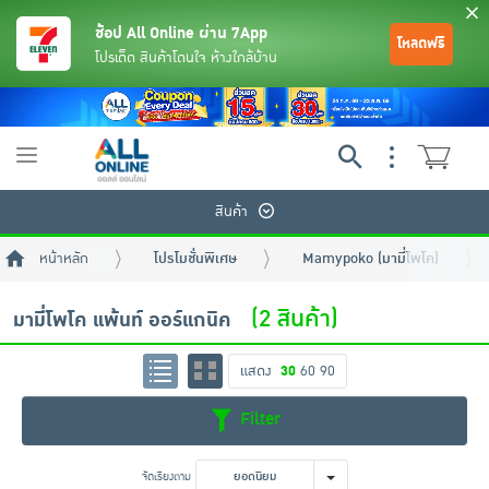
ช้อป All Online ผ่าน 7App
โหลดฟรี
โปรเด็ด สินค้าโดนใจ ห้างใกล้บ้าน
Toggle
navigation
สินค้า
หน้าหลัก
โปรโมชั่นพิเศษ
Mamypoko (มามี่โพโค)
(2 สินค้า)
มามี่โพโค แพ้นท์ ออร์แกนิค
แสดง
30
60
90
ย้อนกลับ
ย้อนกลับ
ย้อนกลับ
ย้อนกลับ
ย้อนกลับ
ย้อนกลับ
ย้อนกลับ
ย้อนกลับ
ย้อนกลับ
ย้อนกลับ
ย้อนกลับ
Filter
เครื่องดื่มและผงชงดื่ม
มือถือ
พระเครื่อง test pop
จัดเรียงตาม
ยอดนิยม