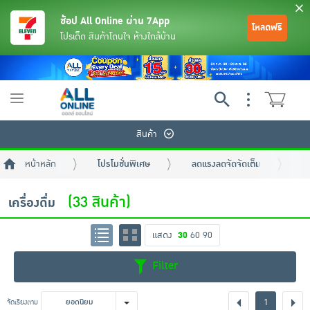
ช้อป All Online ผ่าน 7App
โหลดฟรี
โปรเด็ด สินค้าโดนใจ ห้างใกล้บ้าน
Toggle
navigation
สินค้า
หน้าหลัก
โปรโมชั่นพิเศษ
ลดแรงลดจัดจัดเต็ม
เค
(33 สินค้า)
เครื่องดื่ม
แสดง
30
60
90
ย้อนกลับ
ย้อนกลับ
ย้อนกลับ
ย้อนกลับ
ย้อนกลับ
ย้อนกลับ
ย้อนกลับ
ย้อนกลับ
ย้อนกลับ
ย้อนกลับ
ย้อนกลับ
Filter
เครื่องดื่มและผงชงดื่ม
มือถือ
พระเครื่อง test pop
1
จัดเรียงตาม
ยอดนิยม