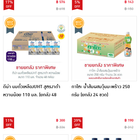
17%
฿ 576
5%
฿ 143
฿ 698
฿ 150
ดีน่า นมถั่วเหลืองUHT สูตรงาดำ
กาโตะ น้ำส้มผสมวุ้นมะพร้าว 250
หวานน้อย 110 มล. (ยกลัง 48
กรัม (ยกลัง 24 ขวด)
กล่อง)
11%
฿ 300
39%
฿ 190
฿ 336
฿ 312