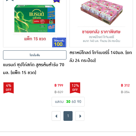
ตราหมีโกลด์ โกจิเบอร์รี่ 140มล. (ยก
โปรโมชั่น
ลัง 24 กระป๋อง)
แบรนด์ ซุปไก่สกัด สูตรต้นตำรับ 70
มล. (แพ็ก 15 ขวด)
4%
฿ 799
12%
฿ 312
฿ 829
฿ 354
แสดง
30
60
90
1