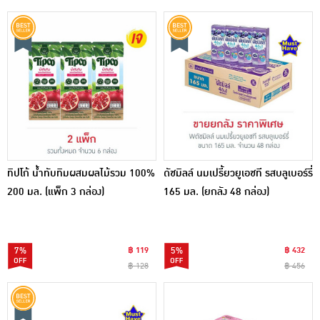
ทิปโก้ น้ำทับทิมผสมผลไม้รวม 100%
ดัชมิลล์ นมเปรี้ยวยูเอชที รสบลูเบอร์รี่
200 มล. (แพ็ก 3 กล่อง)
165 มล. (ยกลัง 48 กล่อง)
7%
฿ 119
5%
฿ 432
฿ 128
฿ 456