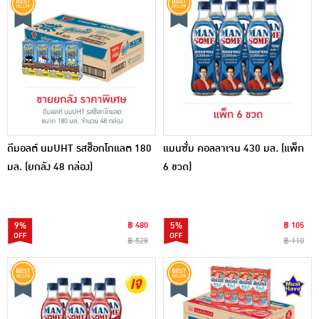
ดีมอลต์ นมUHT รสช็อกโกแลต 180
แมนซั่ม คอลลาเจน 430 มล. (แพ็ก
มล. (ยกลัง 48 กล่อง)
6 ขวด)
9%
฿ 480
5%
฿ 105
฿ 528
฿ 110