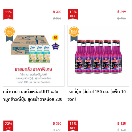
11%
฿ 300
13%
฿ 399
฿ 336
฿ 456
ดีน่ากาบา นมถั่วเหลืองUHT ผสม
เรดดี้บู้ท (สีม่วง) 150 มล. (แพ็ก 10
จมูกข้าวญี่ปุ่น สูตรน้ำตาลน้อย 230
ขวด)
มล. (ยกลัง 36 กล่อง)
23%
฿ 360
11%
฿ 125
฿ 468
฿ 140