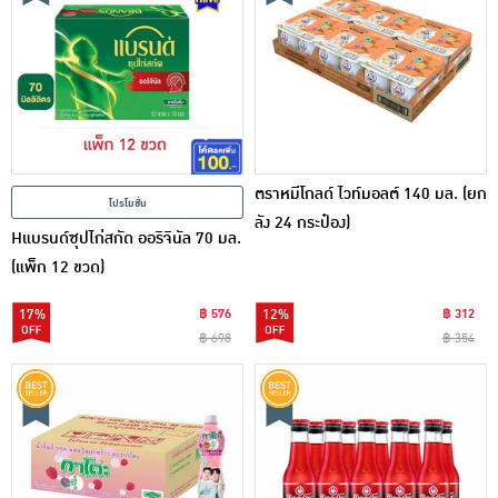
ตราหมีโกลด์ ไวท์มอลต์ 140 มล. (ยก
โปรโมชั่น
ลัง 24 กระป๋อง)
Hแบรนด์ซุปไก่สกัด ออริจินัล 70 มล.
(แพ็ก 12 ขวด)
17%
฿ 576
12%
฿ 312
฿ 698
฿ 354