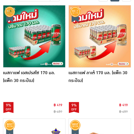
เครื่องปรุงรสและของแห้ง
ขนมขบเคี้ยว และช็อคโกแลต
อาหารสด ผัก ผลไม้และเบเกอรี่
เนสกาแฟ เอสเปรสโซ 170 มล.
เนสกาแฟ ลาเต้ 170 มล. (แพ็ก 30
(แพ็ก 30 กระป๋อง)
กระป๋อง)
9%
฿ 419
9%
฿ 419
฿ 459
฿ 459