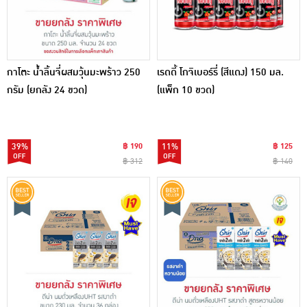
กาโตะ น้ำลิ้นจี่ผสมวุ้นมะพร้าว 250
เรดดี้ โกจิเบอร์รี่ (สีแดง) 150 มล.
กรัม (ยกลัง 24 ขวด)
(แพ็ก 10 ขวด)
39%
฿ 190
11%
฿ 125
฿ 312
฿ 140