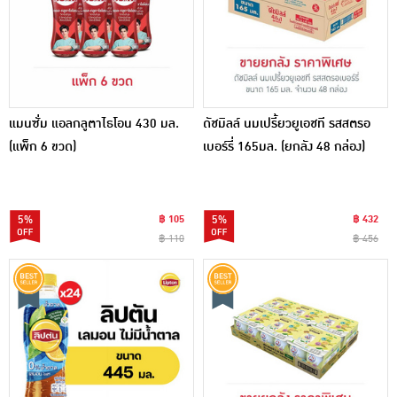
แมนซั่ม แอลกลูตาไธโอน 430 มล.
ดัชมิลล์ นมเปรี้ยวยูเอชที รสสตรอ
(แพ็ก 6 ขวด)
เบอร์รี่ 165มล. (ยกลัง 48 กล่อง)
5%
฿ 105
5%
฿ 432
฿ 110
฿ 456