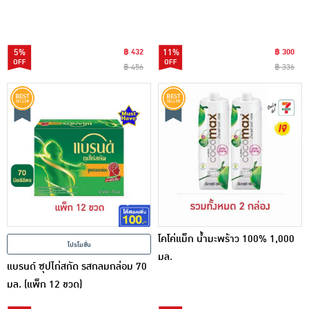
5%
฿ 432
11%
฿ 300
฿ 456
฿ 336
โคโค่แม็ก น้ำมะพร้าว 100% 1,000
โปรโมชั่น
มล.
แบรนด์ ซุปไก่สกัด รสกลมกล่อม 70
มล. (แพ็ก 12 ขวด)