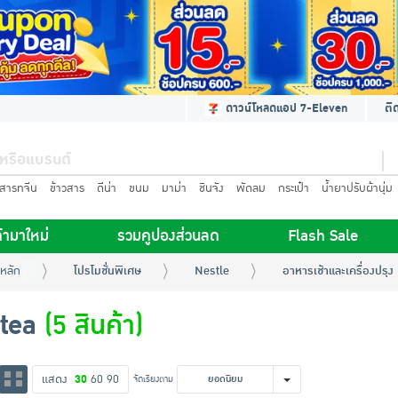
ดาวน์โหลดแอป 7-Eleven
ติ
นสารทจีน
ข้าวสาร
ดีน่า
ขนม
มาม่า
ชินจัง
พัดลม
กระเป๋า
น้ำยาปรับผ้านุ่ม
้ามาใหม่
รวมคูปองส่วนลด
Flash Sale
หลัก
โปรโมชั่นพิเศษ
Nestle
อาหารเช้าและเครื่องปรุง
tea
(5 สินค้า)
แสดง
30
60
90
จัดเรียงตาม
ยอดนิยม