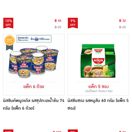
10%
฿ 45
9%
฿ 32
฿ 50
฿ 35
นิสชินคัพนูดเดิล รสซุปทะเลน้ำข้น 74
นิสชินซอง รสหมูสับ 60 กรัม (แพ็ก 5
กรัม (แพ็ก 6 ถ้วย)
ซอง)