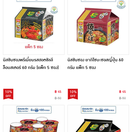
นิสชินซองพรีเมี่ยมรสฮอตชิลลี
นิสชินซอง ยากิโซบะซอสญี่ปุ่น 60
ล็อบสเตอร์ 60 กรัม (แพ็ก 5 ซอง)
กรัม แพ็ก 5 ซอง
10%
฿ 45
10%
฿ 45
฿ 50
฿ 50