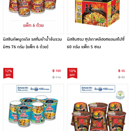
นิสชินคัพนูดเดิล รสต้มยำน้ำข้นรวม
นิสชินซอง ซุปเกาหลีฮอตแอนสไปซี่
มิตร 76 กรัม (แพ็ก 6 ถ้วย)
60 กรัม แพ็ก 5 ซอง
12%
฿ 100
10%
฿ 45
฿ 114
฿ 50