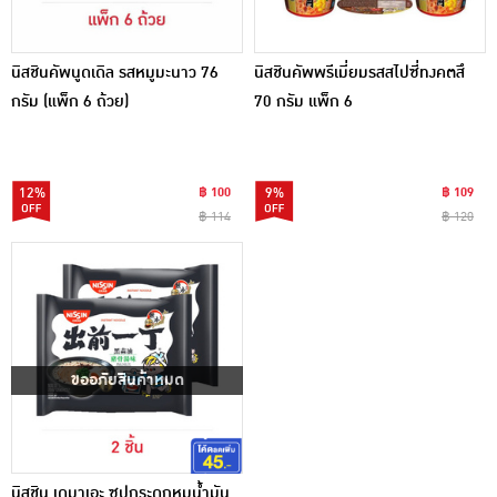
นิสชินคัพนูดเดิล รสหมูมะนาว 76
นิสชินคัพพรีเมี่ยมรสสไปซี่ทงคตสึ
กรัม (แพ็ก 6 ถ้วย)
70 กรัม แพ็ก 6
12%
฿ 100
9%
฿ 109
฿ 114
฿ 120
ขออภัยสินค้าหมด
นิสชิน เดมาเอะ ซุปกระดูกหมูน้ำมัน