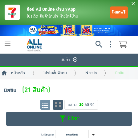
ช้อป All Online ผ่าน 7App
โหลดฟรี
โปรเด็ด สินค้าโดนใจ ห้างใกล้บ้าน
Toggle
navigation
สินค้า
หน้าหลัก
โปรโมชั่นพิเศษ
Nissin
นิสชิน
(21 สินค้า)
นิสชิน
แสดง
30
60
90
ย้อนกลับ
ย้อนกลับ
ย้อนกลับ
ย้อนกลับ
ย้อนกลับ
ย้อนกลับ
ย้อนกลับ
ย้อนกลับ
ย้อนกลับ
ย้อนกลับ
ย้อนกลับ
Filter
เครื่องดื่มและผงชงดื่ม
มือถือ
พระเครื่อง test pop
จัดเรียงตาม
ยอดนิยม