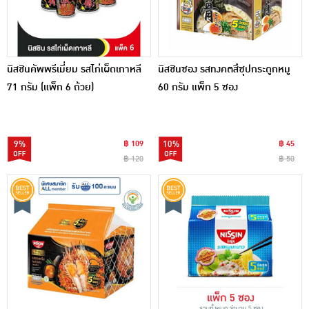
นิสชินคัพพรีเมี่ยม รสไก่เผ็ดเกาหลี
นิสชินซอง รสทงคตสึซุปกระดูกหมู
71 กรัม (แพ็ก 6 ถ้วย)
60 กรัม แพ็ก 5 ซอง
9%
฿ 109
10%
฿ 45
฿ 120
฿ 50