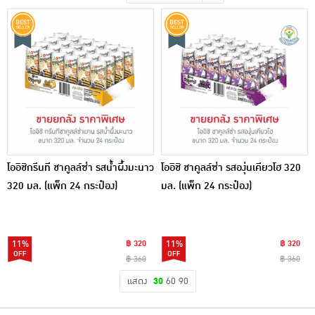
เครื่องปรุงรสและของแห้ง
ขนมขบเคี้ยว และช็อคโกแลต
อาหารสด ผัก ผลไม้และเบเกอรี่
โออิชิกรีนที ชาคูลล์ซ่า รสน้ำผึ้งมะนาว
โออิชิ ชาคูลล์ซ่า รสองุ่นเคียวโฮ 320
320 มล. (แพ็ก 24 กระป๋อง)
มล. (แพ็ก 24 กระป๋อง)
11%
฿ 320
11%
฿ 320
฿ 360
฿ 360
แสดง
30
60
90