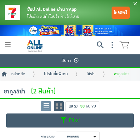
ช้อป All Online ผ่าน 7App
โหลดฟรี
โปรเด็ด สินค้าโดนใจ ห้างใกล้บ้าน
Toggle
navigation
สินค้า
หน้าหลัก
โปรโมชั่นพิเศษ
Oishi
ชาคูลล์ซ่า
(2 สินค้า)
ชาคูลล์ซ่า
แสดง
30
60
90
ย้อนกลับ
ย้อนกลับ
ย้อนกลับ
ย้อนกลับ
ย้อนกลับ
ย้อนกลับ
ย้อนกลับ
ย้อนกลับ
ย้อนกลับ
ย้อนกลับ
ย้อนกลับ
Filter
เครื่องดื่มและผงชงดื่ม
มือถือ
พระเครื่อง test pop
จัดเรียงตาม
ยอดนิยม