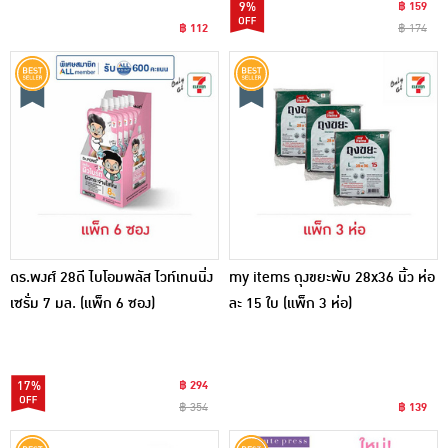
9%
฿ 159
฿ 112
฿ 174
ดร.พงศ์ 28ดี ไบโอมพลัส ไวท์เทนนิ่ง
my items ถุงขยะพับ 28x36 นิ้ว ห่อ
เซรั่ม 7 มล. (แพ็ก 6 ซอง)
ละ 15 ใบ (แพ็ก 3 ห่อ)
17%
฿ 294
฿ 354
฿ 139