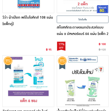
วีว่า ผ้าเปียก พรีไบโอติกส์ 108 แผ่น
โปรโมชั่น
(แพ็กคู่)
สก๊อตต์กระดาษอเนกประสงค์แบบ
แผ่น x บัตเตอร์แบร์ 66 แผ่น (แพ็ก 2
ห่อ)
17%
฿ 100
฿ 95
฿ 120