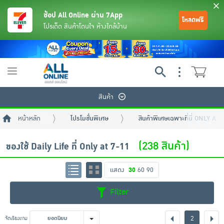
ช้อป All Online ผ่าน 7App
โหลดฟรี
โปรเด็ด สินค้าโดนใจ ห้างใกล้บ้าน
Toggle
navigation
สินค้า
หน้าหลัก
โปรโมชั่นพิเศษ
สินค้าพิเศษเฉพาะที่นี่ ONLY AT 
(238 สินค้า)
ของใช้ Daily Life ที่ Only at 7-11
แสดง
30
60
90
ย้อนกลับ
ย้อนกลับ
ย้อนกลับ
ย้อนกลับ
ย้อนกลับ
ย้อนกลับ
ย้อนกลับ
ย้อนกลับ
ย้อนกลับ
ย้อนกลับ
ย้อนกลับ
Filter
เครื่องดื่มและผงชงดื่ม
มือถือ
พระเครื่อง test pop
2
จัดเรียงตาม
ยอดนิยม