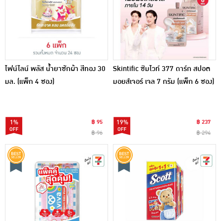
ไฟน์ไลน์ พลัส น้ำยาซักผ้า สีทอง 30
Skintific ซิมไวท์ 377 ดาร์ก สปอต
มล. (แพ็ก 4 ซอง)
มอยส์เจอร์ เจล 7 กรัม (แพ็ก 6 ซอง)
1%
฿ 95
19%
฿ 237
฿ 96
฿ 294