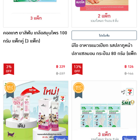
คอลเกต ยาสีฟัน เกลือสมุนไพร 100
โปรโมชั่น
กรัม แพ็กคู่ (3 แพ็ก)
มีโอ อาหารแมวเปียก รสปลาทูหน้า
ปลาแซลมอน กระป๋อง 80 กรัม (แพ็ก
4 ชิ้น)
3%
฿ 229
13%
฿ 126
฿ 237
฿ 144