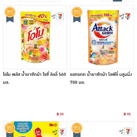
เครื่องปรุงรสและของแห้ง
ขนมขบเคี้ยว และช็อคโกแลต
อาหารสด ผัก ผลไม้และเบเกอรี่
โอโม พลัส น้ำยาซักผ้า โรซี่ ลิลลี่ 560
แอทแทค น้ำยาซักผ้า ไลฟ์ลี่ บลูมมิ่ง
มล.
700 มล.
฿ 59
฿ 95