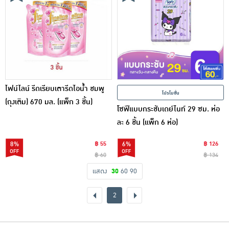
ไฟน์ไลน์ รีดเรียบเตารีดไอน้ำ ชมพู
โปรโมชั่น
(ถุงเติม) 670 มล. (แพ็ก 3 ชิ้น)
โซฟีแบบกระชับเดย์ไนท์ 29 ซม. ห่อ
ละ 6 ชิ้น (แพ็ก 6 ห่อ)
8%
฿ 55
6%
฿ 126
฿ 60
฿ 134
แสดง
30
60
90
2