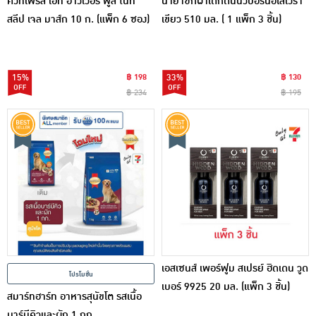
คิวท์เพรส เอท อาวเวอร์ ฟูล ไนท์
น้ำยาซักผ้าเด็กดีนี่นิวบอร์นอโลเวร่า
สลีป เจล มาส์ก 10 ก. (แพ็ก 6 ซอง)
เขียว 510 มล. ( 1 แพ็ก 3 ชิ้น)
15%
฿ 198
33%
฿ 130
฿ 234
฿ 195
เอสเซนส์ เพอร์ฟูม สเปรย์ ฮิดเดน วูด
โปรโมชั่น
เบอร์ 9925 20 มล. (แพ็ก 3 ชิ้น)
สมาร์ทฮาร์ท อาหารสุนัขโต รสเนื้อ
บาร์บีคิวและผัก 1 กก.