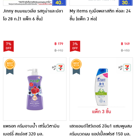
Jinny ขนมแมวเลีย รสทูน่าและปลา
My items ถุงมือพลาสติก ห่อละ 24
โอ 28 ก.(1 แพ็ก 6 ชิ้น)
ชิ้น (แพ็ก 3 ห่อ)
7%
฿ 179
3%
฿ 149
฿ 192
฿ 153
แพรอท ครีมอาบน้ำ เซรั่มวิตามิน
เฮดแอนด์โชว์เดอร์ 2อิน1 แชมพูผสม
เบอร์รี่ สแปลช 320 มล.
ครีมนวดผม แอปเปิ้ลเฟรช 150 มล.