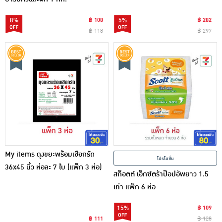
8%
฿ 108
5%
฿ 282
฿ 118
฿ 297
My items ถุงขยะพร้อมเชือกรัด
โปรโมชั่น
36x45 นิ้ว ห่อละ 7 ใบ (แพ็ก 3 ห่อ)
สก็อตต์ เอ็กซ์ตร้าป๊อปอัพยาว 1.5
เท่า แพ็ก 6 ห่อ
15%
฿ 109
฿ 111
฿ 128