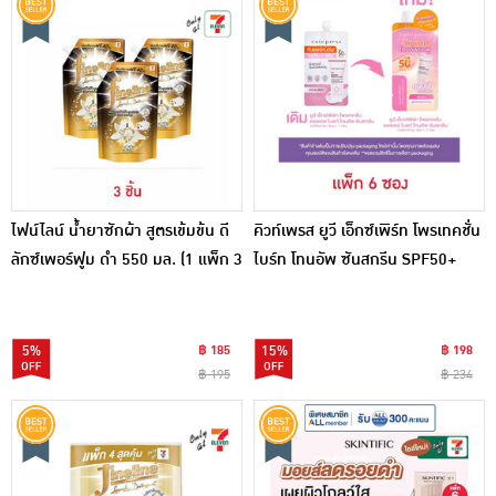
ไฟน์ไลน์ น้ำยาซักผ้า สูตรเข้มข้น ดี
คิวท์เพรส ยูวี เอ็กซ์เพิร์ท โพรเทคชั่น
ลักซ์เพอร์ฟูม ดำ 550 มล. (1 แพ็ก 3
ไบร์ท โทนอัพ ซันสกรีน SPF50+
ชิ้น)
PA++ 7 ก. (แพ็ก 6 ซอง)
5%
฿ 185
15%
฿ 198
฿ 195
฿ 234