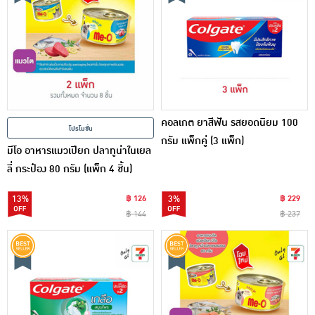
คอลเกต ยาสีฟัน รสยอดนิยม 100
โปรโมชั่น
กรัม แพ็กคู่ (3 แพ็ก)
มีโอ อาหารแมวเปียก ปลาทูน่าในเยล
ลี่ กระป๋อง 80 กรัม (แพ็ก 4 ชิ้น)
13%
฿ 126
3%
฿ 229
฿ 144
฿ 237