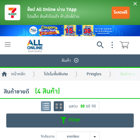
ช้อป All Online ผ่าน 7App
โหลดฟรี
โปรเด็ด สินค้าโดนใจ ห้างใกล้บ้าน
Toggle
navigation
สินค้า
หน้าหลัก
โปรโมชั่นพิเศษ
Pringles
สินค้าขายดี
(4 สินค้า)
สินค้าขายดี
แสดง
30
60
90
ย้อนกลับ
ย้อนกลับ
ย้อนกลับ
ย้อนกลับ
ย้อนกลับ
ย้อนกลับ
ย้อนกลับ
ย้อนกลับ
ย้อนกลับ
ย้อนกลับ
ย้อนกลับ
Filter
เครื่องดื่มและผงชงดื่ม
มือถือ
พระเครื่อง test pop
จัดเรียงตาม
ยอดนิยม