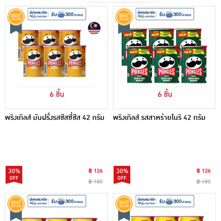
เครื่องปรุงรสและของแห้ง
ขนมขบเคี้ยว และช็อคโกแลต
อาหารสด ผัก ผลไม้และเบเกอรี่
พริงเกิลส์ มันฝรั่งรสชีสซี่ชีส 42 กรัม
พริงเกิลส์ รสสาหร่ายโนริ 42 กรัม
30%
฿ 126
30%
฿ 126
฿ 180
฿ 180