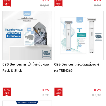
53%
฿ 929
27%
฿ 439
฿ 1,980
฿ 599
CBG Devices กระเป๋าผ้าหนึบหนับ
CBG Devices เครื่องตัดแต่งขน 4
Pack & Stick
หัว TRIM360
63%
฿ 199
58%
฿ 990
฿ 538
฿ 2,380