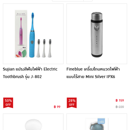
เครื่องปรุงรสและของแห้ง
ขนมขบเคี้ยว และช็อคโกแลต
อาหารสด ผัก ผลไม้และเบเกอรี่
Sujian แปรงสีฟันไฟฟ้า Electric
Fineblue เครื่องโกนหนวดไฟฟ้า
Toothbrush รุ่น J-802
แบบไร้สาย Mini Silver IPX6
50%
28%
฿ 159
฿ 99
฿ 220