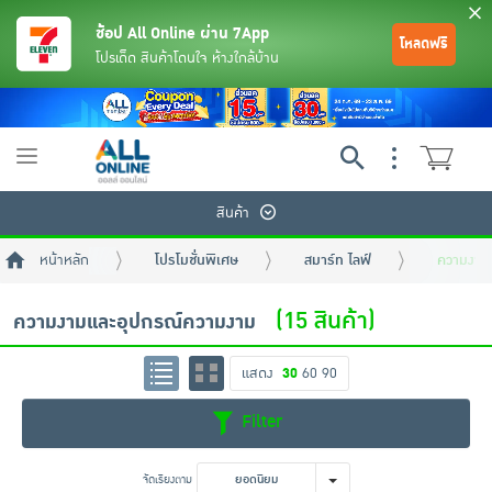
ช้อป All Online ผ่าน 7App
โหลดฟรี
โปรเด็ด สินค้าโดนใจ ห้างใกล้บ้าน
Toggle
navigation
สินค้า
หน้าหลัก
โปรโมชั่นพิเศษ
สมาร์ท ไลฟ์
ความงาม
(15 สินค้า)
ความงามและอุปกรณ์ความงาม
แสดง
30
60
90
ย้อนกลับ
ย้อนกลับ
ย้อนกลับ
ย้อนกลับ
ย้อนกลับ
ย้อนกลับ
ย้อนกลับ
ย้อนกลับ
ย้อนกลับ
ย้อนกลับ
ย้อนกลับ
Filter
เครื่องดื่มและผงชงดื่ม
มือถือ
พระเครื่อง test pop
จัดเรียงตาม
ยอดนิยม