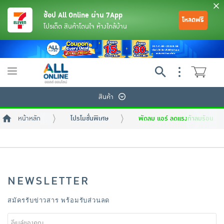
ช้อป All Online ผ่าน 7App
โหลดฟรี
โปรเด็ด สินค้าโดนใจ ห้างใกล้บ้าน
Toggle
navigation
สินค้า
หน้าหลัก
โปรโมชั่นพิเศษ
พัดลม แอร์ ลดแรงท้าลมร้อน
NEWSLETTER
ย้อนกลับ
ย้อนกลับ
ย้อนกลับ
ย้อนกลับ
ย้อนกลับ
ย้อนกลับ
ย้อนกลับ
ย้อนกลับ
ย้อนกลับ
ย้อนกลับ
ย้อนกลับ
สมัครรับข่าวสาร พร้อมรับส่วนลด
เครื่องดื่มและผงชงดื่ม
มือถือ
พระเครื่อง test pop