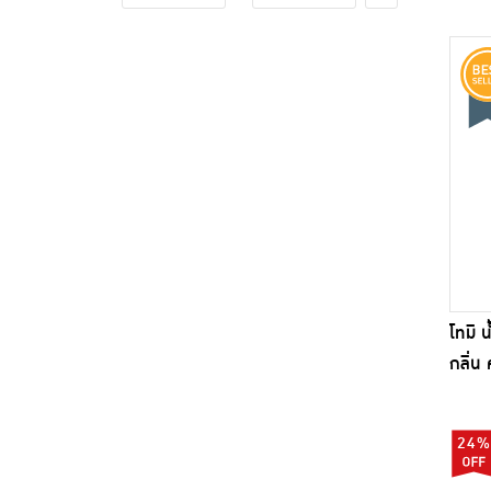
โทมิ น
กลิ่น
24%