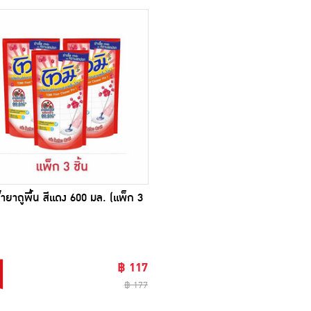
น้ำยาถูพื้น สีแดง 600 มล. (แพ็ก 3
฿ 117
฿ 177