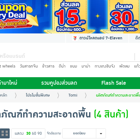
ดาวน์โหลดแอป 7-Eleven
ติ
t wheels
วันสารทจีน
ข้าวสาร
ดีน่า
ขนม
มาม่า
กางเกงชินจัง
พัดลม
แก้
้ามาใหม่
รวมคูปองส่วนลด
Flash Sale
หลัก
โปรโมชั่นพิเศษ
Tomi
ผลิตภัณฑ์ทำความสะอาดพื้
ตภัณฑ์ทำความสะอาดพื้น
(4 สินค้า)
แสดง
30
60
90
จัดเรียงตาม
ยอดนิยม