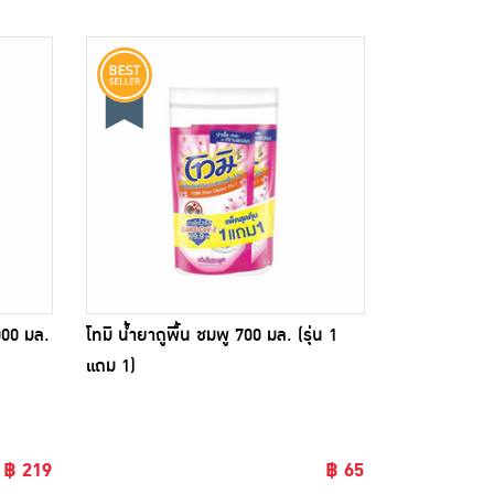
000 มล.
โทมิ น้ำยาถูพื้น ชมพู 700 มล. (รุ่น 1
แถม 1)
฿ 219
฿ 65