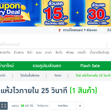
ดาวน์โหลดแอป 7-Eleven
ติ
นสารทจีน
ข้าวสาร
ดีน่า
ขนม
มาม่า
ชินจัง
พัดลม
กระเป๋า
น้ำยาปรับผ้านุ่ม
้ามาใหม่
รวมคูปองส่วนลด
Flash Sale
หลัก
โปรโมชั่นพิเศษ
Tomi
โทมิ แห้งไวภายใน 25 วินาที
 แห้งไวภายใน 25 วินาที
(1 สินค้า)
แสดง
30
60
90
จัดเรียงตาม
ยอดนิยม