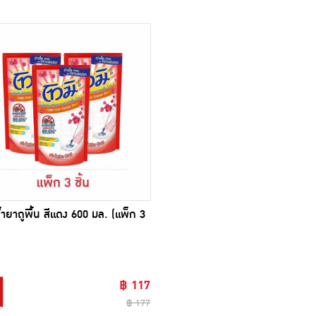
น้ำยาถูพื้น สีแดง 600 มล. (แพ็ก 3
฿ 117
฿ 177